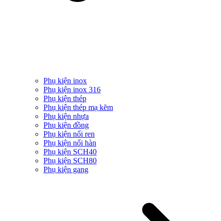
Phụ kiện inox
Phụ kiện inox 316
Phụ kiện thép
Phụ kiện thép mạ kẽm
Phụ kiện nhựa
Phụ kiện đồng
Phụ kiện nối ren
Phụ kiện nối hàn
Phụ kiện SCH40
Phụ kiện SCH80
Phụ kiện gang