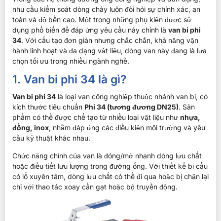
nhu cầu kiểm soát dòng chảy luôn đòi hỏi sự chính xác, an
toàn và độ bền cao. Một trong những phụ kiện được sử
dụng phổ biến để đáp ứng yêu cầu này chính là
van bi phi
34
. Với cấu tạo đơn giản nhưng chắc chắn, khả năng vận
hành linh hoạt và đa dạng vật liệu, dòng van này đang là lựa
chọn tối ưu trong nhiều ngành nghề.
1. Van bi phi 34 là gì?
Van bi phi 34
là loại van công nghiệp thuộc nhánh van bi, có
kích thước tiêu chuẩn
Phi 34 (tương đương DN25)
. Sản
phẩm có thể được chế tạo từ nhiều loại vật liệu như
nhựa,
đồng, inox
, nhằm đáp ứng các điều kiện môi trường và yêu
cầu kỹ thuật khác nhau.
Chức năng chính của van là đóng/mở nhanh dòng lưu chất
hoặc điều tiết lưu lượng trong đường ống. Với thiết kế bi cầu
có lỗ xuyên tâm, dòng lưu chất có thể đi qua hoặc bị chặn lại
chỉ với thao tác xoay cần gạt hoặc bộ truyền động.