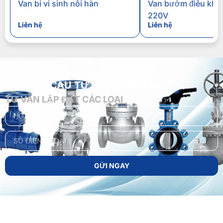
Van bi vi sinh nối hàn
Van bướm điều khiề
220V
Liên hệ
Liên hệ
GỬI YÊU CẦU TƯ VẤN MIỄN PHÍ
TƯ VẤN LẮP ĐẶT CÁC LOẠI
GỬI NGAY