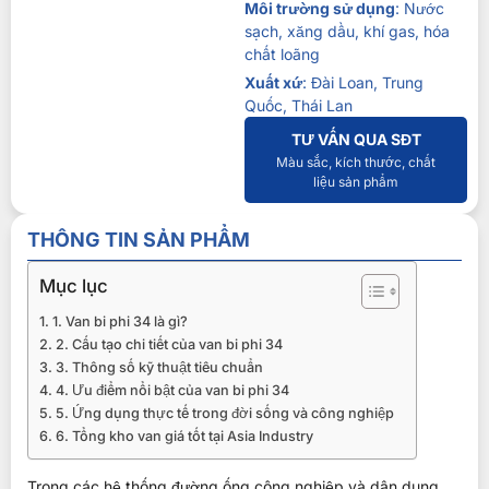
Môi trường sử dụng
: Nước
sạch, xăng dầu, khí gas, hóa
chất loãng
Xuất xứ
: Đài Loan, Trung
Quốc, Thái Lan
TƯ VẤN QUA SĐT
Màu sắc, kích thước, chất
liệu sản phẩm
THÔNG TIN SẢN PHẨM
Mục lục
1. Van bi phi 34 là gì?
2. Cấu tạo chi tiết của van bi phi 34
3. Thông số kỹ thuật tiêu chuẩn
4. Ưu điểm nổi bật của van bi phi 34
5. Ứng dụng thực tế trong đời sống và công nghiệp
6. Tổng kho van giá tốt tại Asia Industry
Trong các hệ thống đường ống công nghiệp và dân dụng,