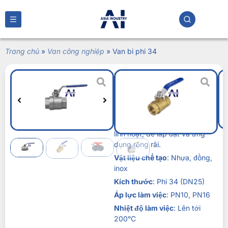
Trang chủ
»
Van công nghiệp
»
Van bi phi 34
Van bi phi 34
Liên hệ
Van bi phi 34 là phụ kiện quan
trọng trong hệ thống đường
ống, với khả năng đóng/mở
linh hoạt, dễ lắp đặt và ứng
dụng rộng rãi.
Vật liệu chế tạo
: Nhựa, đồng,
inox
Kích thước
: Phi 34 (DN25)
Áp lực làm việc
: PN10, PN16
Nhiệt độ làm việc
: Lên tới
200°C