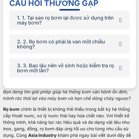
CÂU HỎI THƯỜNG GẶP
1. 1. Tại sao rọ bơm lại được sử dụng trên
máy bơm?
Rọ bơm được lắp ở đầu hút của máy bơm
2. 2. Rọ bơm có phải là van một chiều
không?
nhằm ngăn rác, cặn bẩn lọt vào bên trong
và giữ nước mồi khi bơm ngừng hoạt
động.
Rọ bơm không hoàn toàn là van một chiều,
3. 3. Bao lâu nên vệ sinh hoặc kiểm tra rọ
bơm một lần?
Nhờ đó, máy bơm khởi động dễ hơn, tránh
nhưng bên trong rọ bơm có tích hợp van
hiện tượng tụt nước, giảm nguy cơ hư hỏng
một chiều.
cánh bơm và giúp hệ thống vận hành ổn
Van này cho phép nước chỉ chảy theo một
Thời gian vệ sinh rọ bơm phụ thuộc vào
Bạn đang tìm giải pháp giúp hệ thống bơm vận hành ổn định,
định, bền bỉ hơn.
hướng vào máy bơm và tự động đóng lại khi
môi trường sử dụng, thông thường nên
tránh rác thải lọt vào máy bơm và hạn chế dòng chảy ngược?
bơm dừng, ngăn dòng chảy ngược. Điểm
kiểm tra định kỳ từ 1–3 tháng/lần.
Rọ bơm
chính là thiết bị không thể thiếu trong bất kỳ hệ thống
khác biệt là rọ bơm còn có
lưới lọc rác
,
Với hệ thống hút nước thải, ao hồ hoặc
cấp thoát nước, xử lý nước thải hay hóa chất nào. Với thiết kế
trong khi van một chiều thông thường không
nguồn nước nhiều cặn bẩn, cần vệ sinh
thông minh, khả năng lọc rác hiệu quả và đa dạng vật liệu như
có chức năng lọc.
thường xuyên hơn để tránh tắc lưới lọc,
inox, gang, đồng, rọ bơm đáp ứng tối ưu cho từng nhu cầu sử
giảm lưu lượng hút và làm ảnh hưởng đến
dụng.
Cùng
Asia Industry
khám phá ngay bài viết dưới đây để