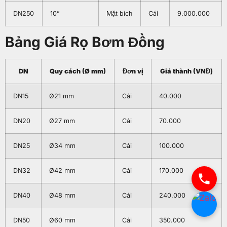
DN250
10”
Mặt bích
Cái
9.000.000
Bảng Giá Rọ Bơm Đồng
DN
Quy cách (Ø mm)
Đơn vị
Giá thành (VNĐ)
DN15
Ø21 mm
Cái
40.000
DN20
Ø27 mm
Cái
70.000
DN25
Ø34 mm
Cái
100.000
DN32
Ø42 mm
Cái
170.000
DN40
Ø48 mm
Cái
240.000
DN50
Ø60 mm
Cái
350.000