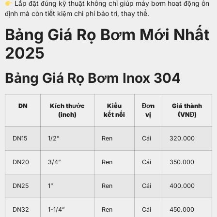
Lắp đặt đúng kỹ thuật không chỉ giúp máy bơm hoạt động ổn
định mà còn tiết kiệm chi phí bảo trì, thay thế.
Bảng Giá Rọ Bơm Mới Nhất
2025
Bảng Giá Rọ Bơm Inox 304
DN
Kích thước
Kiểu
Đơn
Giá thành
(inch)
kết nối
vị
(VNĐ)
DN15
1/2”
Ren
Cái
320.000
DN20
3/4”
Ren
Cái
350.000
DN25
1”
Ren
Cái
400.000
DN32
1-1/4”
Ren
Cái
450.000