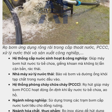
Rọ bơm ứng dụng rộng rãi trong cấp thoát nước, PCCC,
xử lý nước thải và sản xuất công nghiệp,…
Hệ thống cấp nước sinh hoạt & công nghiệp
: Giúp máy
bơm hút nước từ bể chứa, giếng khoan mà không bị lẫn
cặn bẩn, rác thải.
Nhà máy xử lý nước thải
: Bảo vệ bơm và đường ống khỏi
tạp chất trong nước đầu vào.
Hệ thống phòng cháy chữa cháy (PCCC)
: Rọ hút giúp máy
bơm PCCC hoạt động ổn định khi lấy nước từ bể chứa, ao
hồ.
Ngành nông nghiệp
: Sử dụng trong các trạm bơm cấp
nước tưới tiêu cho đồng ruộng.
Ngành hóa chất, thực phẩm
: Rọ inox dùng để hút dung