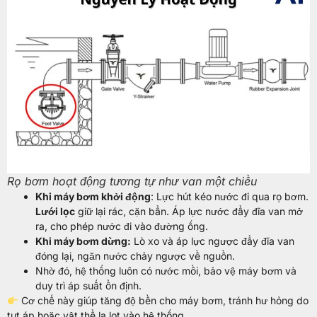
Rọ bơm hoạt động tương tự như van một chiều
Khi máy bơm khởi động
: Lực hút kéo nước đi qua rọ bơm.
Lưới lọc
giữ lại rác, cặn bẩn. Áp lực nước đẩy đĩa van mở
ra, cho phép nước đi vào đường ống.
Khi máy bơm dừng:
Lò xo và áp lực ngược đẩy đĩa van
đóng lại, ngăn nước chảy ngược về nguồn.
Nhờ đó, hệ thống luôn có nước mồi, bảo vệ máy bơm và
duy trì áp suất ổn định.
Cơ chế này giúp tăng độ bền cho máy bơm, tránh hư hỏng do
tụt áp hoặc vật thể lạ lọt vào hệ thống.