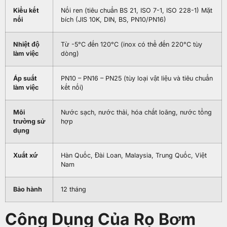
Kiểu kết
Nối ren (tiêu chuẩn BS 21, ISO 7-1, ISO 228-1) Mặt
nối
bích (JIS 10K, DIN, BS, PN10/PN16)
Nhiệt độ
Từ -5°C đến 120°C (inox có thể đến 220°C tùy
làm việc
dòng)
Áp suất
PN10 – PN16 – PN25 (tùy loại vật liệu và tiêu chuẩn
làm việc
kết nối)
Môi
Nước sạch, nước thải, hóa chất loãng, nước tổng
trường sử
hợp
dụng
Xuất xứ
Hàn Quốc, Đài Loan, Malaysia, Trung Quốc, Việt
Nam
Bảo hành
12 tháng
Công Dụng Của Rọ Bơm