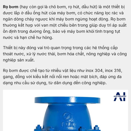
Rọ bơm
(hay còn gọi là chõ bơm, rọ hút, đầu hút) là một thiết bị
được lắp ở đầu ống hút của máy bơm, có chức năng lọc rác và
ngăn dòng chảy ngược khi máy bơm ngừng hoạt động. Rọ bơm
thường kết hợp với van một chiều bên trong giúp duy trì áp suất
ổn định trong đường ống, bảo vệ máy bơm khỏi tình trạng tụt
nước và hạn chế hư hỏng.
Thiết bị này đóng vai trò quan trọng trong các hệ thống cấp
thoát nước, xử lý nước thải, bơm hóa chất, nông nghiệp và công
nghiệp sản xuất.
Rọ bơm được chế tạo từ nhiều vật liệu như inox 304, inox 316,
gang, đồng với kiểu kết nối nối ren hoặc mặt bích, đáp ứng đa
dạng nhu cầu sử dụng, từ dân dụng đến công nghiệp.