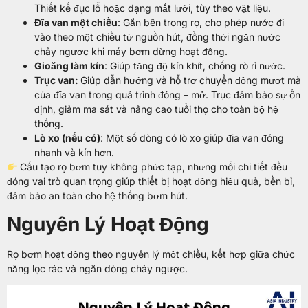
Thiết kế đục lỗ hoặc dạng mắt lưới, tùy theo vật liệu.
Đĩa van một chiều
: Gắn bên trong rọ, cho phép nước đi
vào theo một chiều từ nguồn hút, đồng thời ngăn nước
chảy ngược khi máy bơm dừng hoạt động.
Gioăng làm kín
: Giúp tăng độ kín khít, chống rò rỉ nước.
Trục van:
Giúp dẫn hướng và hỗ trợ chuyển động mượt mà
của đĩa van trong quá trình đóng – mở. Trục đảm bảo sự ổn
định, giảm ma sát và nâng cao tuổi thọ cho toàn bộ hệ
thống.
Lò xo (nếu có)
: Một số dòng có lò xo giúp đĩa van đóng
nhanh và kín hơn.
Cấu tạo rọ bơm tuy không phức tạp, nhưng mỗi chi tiết đều
đóng vai trò quan trọng giúp thiết bị hoạt động hiệu quả, bền bỉ,
đảm bảo an toàn cho hệ thống bơm hút.
Nguyên Lý Hoạt Động
Rọ bơm hoạt động theo nguyên lý một chiều, kết hợp giữa chức
năng lọc rác và ngăn dòng chảy ngược.