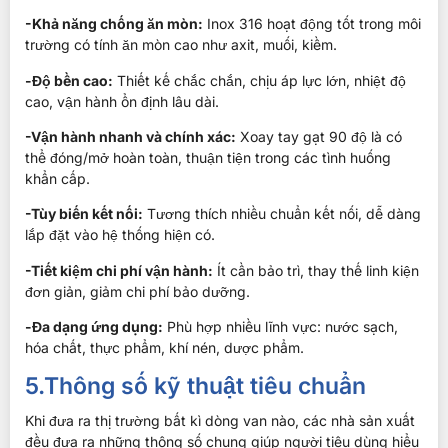
-Khả năng chống ăn mòn:
Inox 316 hoạt động tốt trong môi
trường có tính ăn mòn cao như axit, muối, kiềm.
-Độ bền cao:
Thiết kế chắc chắn, chịu áp lực lớn, nhiệt độ
cao, vận hành ổn định lâu dài.
-Vận hành nhanh và chính xác:
Xoay tay gạt 90 độ là có
thể đóng/mở hoàn toàn, thuận tiện trong các tình huống
khẩn cấp.
-Tùy biến kết nối:
Tương thích nhiều chuẩn kết nối, dễ dàng
lắp đặt vào hệ thống hiện có.
-Tiết kiệm chi phí vận hành:
Ít cần bảo trì, thay thế linh kiện
đơn giản, giảm chi phí bảo dưỡng.
-Đa dạng ứng dụng:
Phù hợp nhiều lĩnh vực: nước sạch,
hóa chất, thực phẩm, khí nén, dược phẩm.
5.Thông số kỹ thuật tiêu chuẩn
Khi đưa ra thị trường bất kì dòng van nào, các nhà sản xuất
đều đưa ra những thông số chung giúp người tiêu dùng hiểu