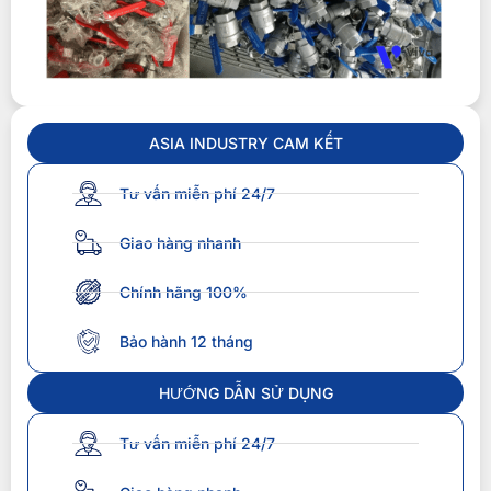
ASIA INDUSTRY CAM KẾT
Tư vấn miễn phí 24/7
Giao hàng nhanh
Chính hãng 100%
Bảo hành 12 tháng
HƯỚNG DẪN SỬ DỤNG
Tư vấn miễn phí 24/7