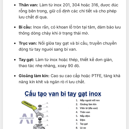
Thân van:
Làm từ inox 201, 304 hoặc 316, được đúc
rỗng bên trong, giữ cố định các chi tiết và cho phép
lưu chất đi qua.
Bi cầu:
Inox rắn, có khoan lỗ tròn tại tâm, đảm bảo lưu
thông dòng chảy khi ở trạng thái mở.
Trục van:
Nối giữa tay gạt và bi cầu, truyền chuyển
động từ tay người sang bi van.
Tay gạt:
Làm từ inox hoặc thép, thiết kế đơn giản,
thao tác nhẹ nhàng, xoay 90 độ.
Gioăng làm kín:
Cao su cao cấp hoặc PTFE, tăng khả
năng kín khít và ngăn rò rỉ lưu chất.