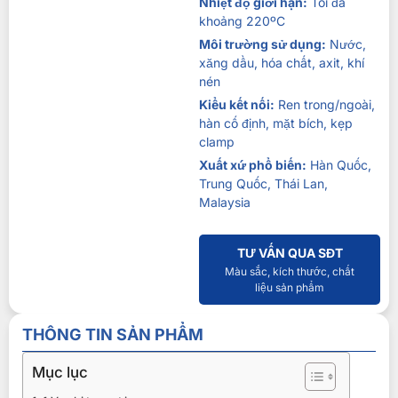
Nhiệt độ giới hạn:
Tối đa
khoảng 220ºC
Môi trường sử dụng:
Nước,
xăng dầu, hóa chất, axit, khí
nén
Kiểu kết nối:
Ren trong/ngoài,
hàn cố định, mặt bích, kẹp
clamp
Xuất xứ phổ biến:
Hàn Quốc,
Trung Quốc, Thái Lan,
Malaysia
TƯ VẤN QUA SĐT
Màu sắc, kích thước, chất
liệu sản phẩm
THÔNG TIN SẢN PHẨM
Mục lục