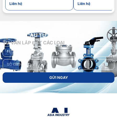
Liên hệ
Liên hệ
GỬI YÊU CẦU TƯ VẤN MIỄN PHÍ
TƯ VẤN LẮP ĐẶT CÁC LOẠI
GỬI NGAY