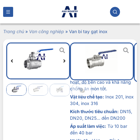
Trang chủ
»
Van công nghiệp
»
Van bi tay gạt inox
Van bi tay gạt inox
Liên hệ
Van bi tay gạt ino
x là lựa chọn
thông minh cho hệ thống công
nghiệp yêu cầu vận hành linh
hoạt, độ bền cao và khả năng
chống ăn mòn tốt.
Vật liệu chế tạo:
Inox 201, inox
304, inox 316
Kích thước tiêu chuẩn:
DN15,
DN20, DN25… đến DN200
Áp suất làm việc:
Từ 10 bar
đến 40 bar