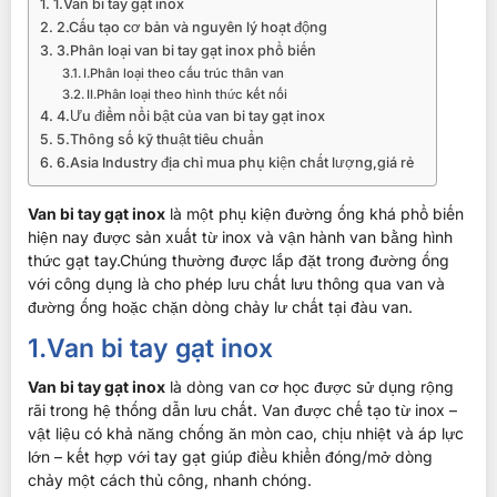
1.Van bi tay gạt inox
2.Cấu tạo cơ bản và nguyên lý hoạt động
3.Phân loại van bi tay gạt inox phổ biến
I.Phân loại theo cấu trúc thân van
II.Phân loại theo hình thức kết nối
4.Ưu điểm nổi bật của van bi tay gạt inox
5.Thông số kỹ thuật tiêu chuẩn
6.Asia Industry địa chỉ mua phụ kiện chất lượng,giá rẻ
Van bi tay gạt inox
là một phụ kiện đường ống khá phổ biến
hiện nay được sản xuất từ inox và vận hành van bằng hình
thức gạt tay.Chúng thường được lắp đặt trong đường ống
với công dụng là cho phép lưu chất lưu thông qua van và
đường ống hoặc chặn dòng chảy lư chất tại đàu van.
1.Van bi tay gạt inox
Van bi tay gạt inox
là dòng van cơ học được sử dụng rộng
rãi trong hệ thống dẫn lưu chất. Van được chế tạo từ inox –
vật liệu có khả năng chống ăn mòn cao, chịu nhiệt và áp lực
lớn – kết hợp với tay gạt giúp điều khiển đóng/mở dòng
chảy một cách thủ công, nhanh chóng.