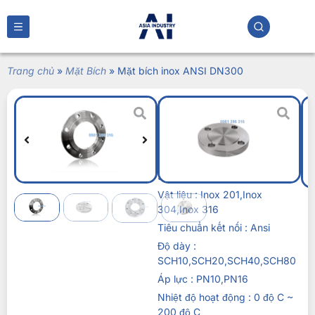
Trang chủ
»
Mặt Bích
»
Mặt bích inox ANSI DN300
Mặt bích inox ANSI
DN300
Liên hệ
ích thước : DN300,12″ hay phi
324
Vật liệu : Inox 201,Inox
304,Inox 316
Tiêu chuẩn kết nối : Ansi
Độ dày :
SCH10,SCH20,SCH40,SCH80
Áp lực : PN10,PN16
Nhiệt độ hoạt động : 0 độ C ~
200 độ C