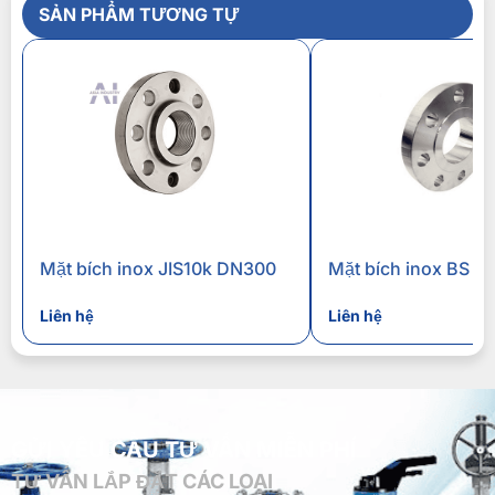
SẢN PHẨM TƯƠNG TỰ
Mặt bích inox JIS10k DN300
Mặt bích inox BS D
Liên hệ
Liên hệ
GỬI YÊU CẦU TƯ VẤN MIỄN PHÍ
TƯ VẤN LẮP ĐẶT CÁC LOẠI