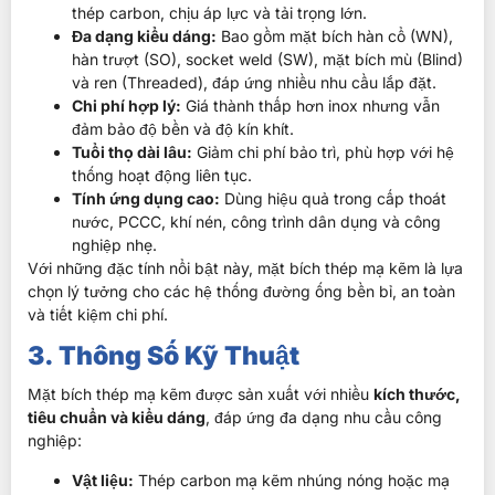
thép carbon, chịu áp lực và tải trọng lớn.
Đa dạng kiểu dáng:
Bao gồm mặt bích hàn cổ (WN),
hàn trượt (SO), socket weld (SW), mặt bích mù (Blind)
và ren (Threaded), đáp ứng nhiều nhu cầu lắp đặt.
Chi phí hợp lý:
Giá thành thấp hơn inox nhưng vẫn
đảm bảo độ bền và độ kín khít.
Tuổi thọ dài lâu:
Giảm chi phí bảo trì, phù hợp với hệ
thống hoạt động liên tục.
Tính ứng dụng cao:
Dùng hiệu quả trong cấp thoát
nước, PCCC, khí nén, công trình dân dụng và công
nghiệp nhẹ.
Với những đặc tính nổi bật này, mặt bích thép mạ kẽm là lựa
chọn lý tưởng cho các hệ thống đường ống bền bỉ, an toàn
và tiết kiệm chi phí.
3. Thông Số Kỹ Thuật
Mặt bích thép mạ kẽm được sản xuất với nhiều
kích thước,
tiêu chuẩn và kiểu dáng
, đáp ứng đa dạng nhu cầu công
nghiệp:
Vật liệu:
Thép carbon mạ kẽm nhúng nóng hoặc mạ