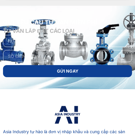
GỬI YÊU CẦU TƯ VẤN MIỄN PHÍ
TƯ VẤN LẮP ĐẶT CÁC LOẠI
GỬI NGAY
Asia Industry
tự hào là đơn vị nhập khẩu và cung cấp các sản