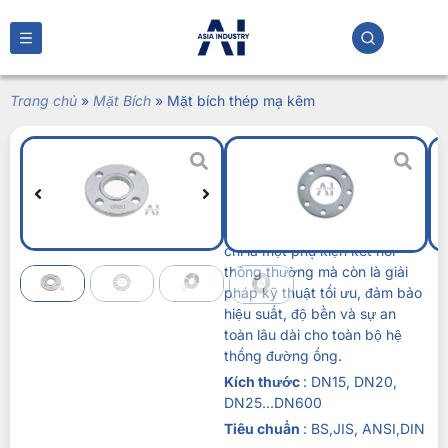
Trang chủ
»
Mặt Bích
»
Mặt bích thép mạ kẽm
Mặt bích thép mạ
kẽm
Liên hệ
Mặt bích thép mạ kẽm
không
chỉ là một phụ kiện kết nối
thông thường mà còn là giải
pháp kỹ thuật tối ưu, đảm bảo
hiệu suất, độ bền và sự an
toàn lâu dài cho toàn bộ hệ
thống đường ống.
Kích thước
: DN15, DN20,
DN25…DN600
Tiêu chuẩn
: BS,JIS, ANSI,DIN