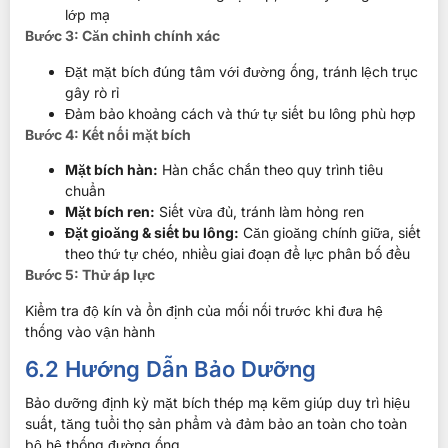
lớp mạ
Bước 3: Căn chỉnh chính xác
Đặt mặt bích đúng tâm với đường ống, tránh lệch trục
gây rò rỉ
Đảm bảo khoảng cách và thứ tự siết bu lông phù hợp
Bước 4: Kết nối mặt bích
Mặt bích hàn:
Hàn chắc chắn theo quy trình tiêu
chuẩn
Mặt bích ren:
Siết vừa đủ, tránh làm hỏng ren
Đặt gioăng & siết bu lông:
Căn gioăng chính giữa, siết
theo thứ tự chéo, nhiều giai đoạn để lực phân bố đều
Bước 5: Thử áp lực
Kiểm tra độ kín và ổn định của mối nối trước khi đưa hệ
thống vào vận hành
6.2 Hướng Dẫn Bảo Dưỡng
Bảo dưỡng định kỳ mặt bích thép mạ kẽm giúp duy trì hiệu
suất, tăng tuổi thọ sản phẩm và đảm bảo an toàn cho toàn
bộ hệ thống đường ống.