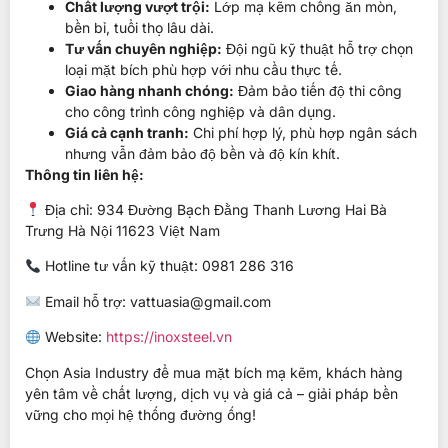
Chất lượng vượt trội:
Lớp mạ kẽm chống ăn mòn,
bền bỉ, tuổi thọ lâu dài.
Tư vấn chuyên nghiệp:
Đội ngũ kỹ thuật hỗ trợ chọn
loại mặt bích phù hợp với nhu cầu thực tế.
Giao hàng nhanh chóng:
Đảm bảo tiến độ thi công
cho công trình công nghiệp và dân dụng.
Giá cả cạnh tranh:
Chi phí hợp lý, phù hợp ngân sách
nhưng vẫn đảm bảo độ bền và độ kín khít.
Thông tin liên hệ:
Địa chỉ: 934 Đường Bạch Đằng Thanh Lương Hai Bà
Trưng Hà Nội 11623 Việt Nam
Hotline tư vấn kỹ thuật: 0981 286 316
Email hỗ trợ: vattuasia@gmail.com
Website:
https://inoxsteel.vn
Chọn Asia Industry để mua mặt bích mạ kẽm, khách hàng
yên tâm về chất lượng, dịch vụ và giá cả – giải pháp bền
vững cho mọi hệ thống đường ống!