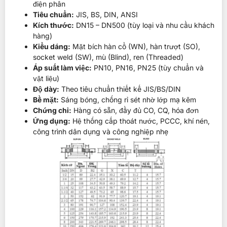
điện phân
Tiêu chuẩn:
JIS, BS, DIN, ANSI
Kích thước:
DN15 – DN500 (tùy loại và nhu cầu khách
hàng)
Kiểu dáng:
Mặt bích hàn cổ (WN), hàn trượt (SO),
socket weld (SW), mù (Blind), ren (Threaded)
Áp suất làm việc:
PN10, PN16, PN25 (tùy chuẩn và
vật liệu)
Độ dày:
Theo tiêu chuẩn thiết kế JIS/BS/DIN
Bề mặt:
Sáng bóng, chống rỉ sét nhờ lớp mạ kẽm
Chứng chỉ:
Hàng có sẵn, đầy đủ CO, CQ, hóa đơn
Ứng dụng:
Hệ thống cấp thoát nước, PCCC, khí nén,
công trình dân dụng và công nghiệp nhẹ