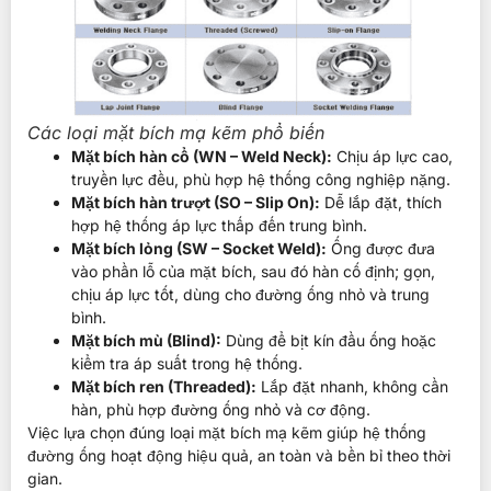
Các loại mặt bích mạ kẽm phổ biến
Mặt bích hàn cổ (WN – Weld Neck):
Chịu áp lực cao,
truyền lực đều, phù hợp hệ thống công nghiệp nặng.
Mặt bích hàn trượt (SO – Slip On):
Dễ lắp đặt, thích
hợp hệ thống áp lực thấp đến trung bình.
Mặt bích lỏng (SW – Socket Weld):
Ống được đưa
vào phần lỗ của mặt bích, sau đó hàn cố định; gọn,
chịu áp lực tốt, dùng cho đường ống nhỏ và trung
bình.
Mặt bích mù (Blind):
Dùng để bịt kín đầu ống hoặc
kiểm tra áp suất trong hệ thống.
Mặt bích ren (Threaded):
Lắp đặt nhanh, không cần
hàn, phù hợp đường ống nhỏ và cơ động.
Việc lựa chọn đúng loại mặt bích mạ kẽm giúp hệ thống
đường ống hoạt động hiệu quả, an toàn và bền bỉ theo thời
gian.