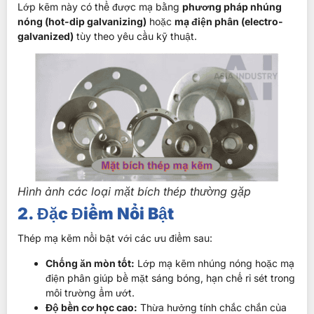
Lớp kẽm này có thể được mạ bằng
phương pháp nhúng
nóng (hot-dip galvanizing)
hoặc
mạ điện phân (electro-
galvanized)
tùy theo yêu cầu kỹ thuật.
Hình ảnh các loại mặt bích thép thường gặp
2. Đặc Điểm Nổi Bật
Thép mạ kẽm nổi bật với các ưu điểm sau:
Chống ăn mòn tốt:
Lớp mạ kẽm nhúng nóng hoặc mạ
điện phân giúp bề mặt sáng bóng, hạn chế rỉ sét trong
môi trường ẩm ướt.
Độ bền cơ học cao:
Thừa hưởng tính chắc chắn của