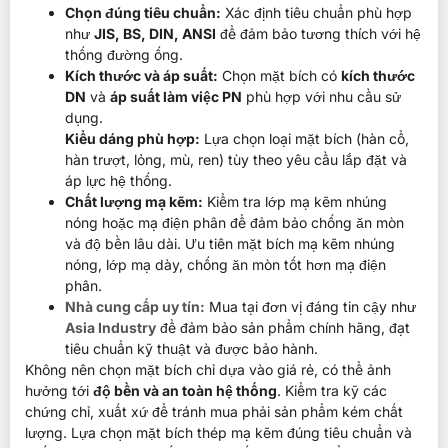
Chọn đúng tiêu chuẩn:
Xác định tiêu chuẩn phù hợp
như
JIS, BS, DIN, ANSI
để đảm bảo tương thích với hệ
thống đường ống.
Kích thước và áp suất:
Chọn mặt bích có
kích thước
DN
và
áp suất làm việc PN
phù hợp với nhu cầu sử
dụng.
Kiểu dáng phù hợp:
Lựa chọn loại mặt bích (hàn cổ,
hàn trượt, lỏng, mù, ren) tùy theo yêu cầu lắp đặt và
áp lực hệ thống.
Chất lượng mạ kẽm:
Kiểm tra lớp mạ kẽm nhúng
nóng hoặc mạ điện phân để đảm bảo chống ăn mòn
và độ bền lâu dài.
Ưu tiên mặt bích mạ kẽm nhúng
nóng, lớp mạ dày, chống ăn mòn tốt hơn mạ điện
phân.
Nhà cung cấp uy tín:
Mua tại đơn vị đáng tin cậy như
Asia Industry
để đảm bảo sản phẩm chính hãng, đạt
tiêu chuẩn kỹ thuật và được bảo hành.
Không nên chọn mặt bích chỉ dựa vào giá rẻ, có thể ảnh
hưởng tới
độ bền và an toàn hệ thống
. Kiểm tra kỹ các
chứng chỉ, xuất xứ để tránh mua phải sản phẩm kém chất
lượng. Lựa chọn mặt bích thép mạ kẽm đúng tiêu chuẩn và