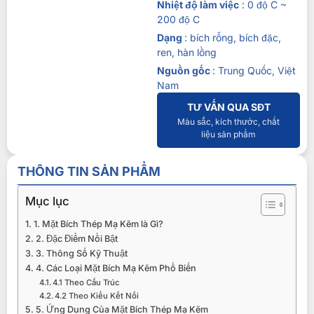
Nhiệt độ làm việc
: 0 độ C ~
200 độ C
Dạng
: bích rỗng, bích đặc,
ren, hàn lồng
Nguồn gốc
: Trung Quốc, Việt
Nam
TƯ VẤN QUA SĐT
Màu sắc, kích thước, chất
liệu sản phẩm
THÔNG TIN SẢN PHẨM
Mục lục
1. Mặt Bích Thép Mạ Kẽm là Gì?
2. Đặc Điểm Nổi Bật
3. Thông Số Kỹ Thuật
4. Các Loại Mặt Bích Mạ Kẽm Phổ Biến
4.1 Theo Cấu Trúc
4.2 Theo Kiểu Kết Nối
5. Ứng Dụng Của Mặt Bích Thép Mạ Kẽm