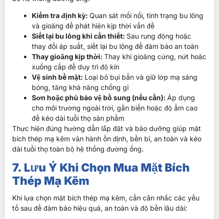
Kiểm tra định kỳ:
Quan sát mối nối, tình trạng bu lông
và gioăng để phát hiện kịp thời vấn đề
Siết lại bu lông khi cần thiết:
Sau rung động hoặc
thay đổi áp suất, siết lại bu lông để đảm bảo an toàn
Thay gioăng kịp thời:
Thay khi gioăng cứng, nứt hoặc
xuống cấp để duy trì độ kín
Vệ sinh bề mặt:
Loại bỏ bụi bẩn và giữ lớp mạ sáng
bóng, tăng khả năng chống gỉ
Sơn hoặc phủ bảo vệ bổ sung (nếu cần):
Áp dụng
cho môi trường ngoài trời, gần biển hoặc độ ẩm cao
để kéo dài tuổi thọ sản phẩm
Thực hiện đúng hướng dẫn lắp đặt và bảo dưỡng giúp mặt
bích thép mạ kẽm vận hành ổn định, bền bỉ, an toàn và kéo
dài tuổi thọ toàn bộ hệ thống đường ống.
7. Lưu Ý Khi Chọn Mua Mặt Bích
Thép Mạ Kẽm
Khi lựa chọn mặt bích thép mạ kẽm, cần cân nhắc các yếu
tố sau để đảm bảo hiệu quả, an toàn và độ bền lâu dài: