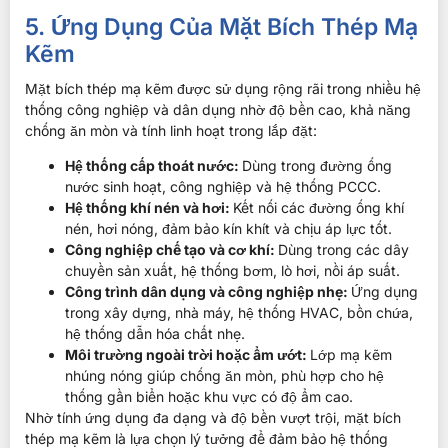
5. Ứng Dụng Của Mặt Bích Thép Mạ
Kẽm
Mặt bích thép mạ kẽm được sử dụng rộng rãi trong nhiều hệ
thống công nghiệp và dân dụng nhờ độ bền cao, khả năng
chống ăn mòn và tính linh hoạt trong lắp đặt:
Hệ thống cấp thoát nước:
Dùng trong đường ống
nước sinh hoạt, công nghiệp và hệ thống PCCC.
Hệ thống khí nén và hơi:
Kết nối các đường ống khí
nén, hơi nóng, đảm bảo kín khít và chịu áp lực tốt.
Công nghiệp chế tạo và cơ khí:
Dùng trong các dây
chuyền sản xuất, hệ thống bơm, lò hơi, nồi áp suất.
Công trình dân dụng và công nghiệp nhẹ:
Ứng dụng
trong xây dựng, nhà máy, hệ thống HVAC, bồn chứa,
hệ thống dẫn hóa chất nhẹ.
Môi trường ngoài trời hoặc ẩm ướt:
Lớp mạ kẽm
nhúng nóng giúp chống ăn mòn, phù hợp cho hệ
thống gần biển hoặc khu vực có độ ẩm cao.
Nhờ tính ứng dụng đa dạng và độ bền vượt trội, mặt bích
thép mạ kẽm là lựa chọn lý tưởng để đảm bảo hệ thống