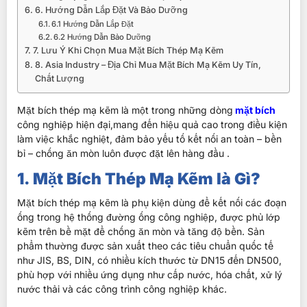
6. Hướng Dẫn Lắp Đặt Và Bảo Dưỡng
6.1 Hướng Dẫn Lắp Đặt
6.2 Hướng Dẫn Bảo Dưỡng
7. Lưu Ý Khi Chọn Mua Mặt Bích Thép Mạ Kẽm
8. Asia Industry – Địa Chỉ Mua Mặt Bích Mạ Kẽm Uy Tín,
Chất Lượng
Mặt bích thép mạ kẽm là một trong những dòng
mặt bích
công nghiệp hiện đại,mang đến hiệu quả cao trong điều kiện
làm việc khắc nghiệt, đảm bảo yếu tố kết nối an toàn – bền
bỉ – chống ăn mòn luôn được đặt lên hàng đầu .
1. Mặt Bích Thép Mạ Kẽm là Gì?
Mặt bích thép mạ kẽm là phụ kiện dùng để
kết nối các đoạn
ống trong hệ thống đường ống công nghiệp, được phủ lớp
kẽm trên bề mặt để chống ăn mòn và tăng độ bền. Sản
phẩm thường được sản xuất theo các tiêu chuẩn quốc tế
như JIS, BS, DIN, có nhiều kích thước từ DN15 đến DN500
,
phù hợp với nhiều ứng dụng như cấp nước, hóa chất, xử lý
nước thải và các công trình công nghiệp khác.