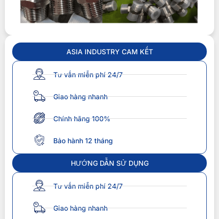
ASIA INDUSTRY CAM KẾT
Tư vấn miễn phí 24/7
Giao hàng nhanh
Chính hãng 100%
Bảo hành 12 tháng
HƯỚNG DẪN SỬ DỤNG
Tư vấn miễn phí 24/7
Giao hàng nhanh