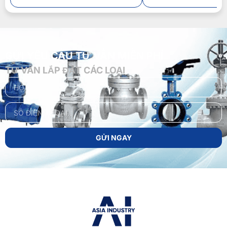
GỬI YÊU CẦU TƯ VẤN MIỄN PHÍ
TƯ VẤN LẮP ĐẶT CÁC LOẠI
GỬI NGAY