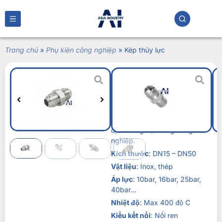
Trang chủ
»
Phụ kiện công nghiệp
»
Kép thủy lực
Kép thủy lực
Liên hệ
Kép thủy lực
là phụ kiện quan
trọng giúp kết nối đường ống
kín khít và duy trì áp lực ổn
định trong hệ thống công
nghiệp.
Kích thước
: DN15 – DN50
Vật liệu
: Inox, thép
Áp lực
: 10bar, 16bar, 25bar,
40bar…
Nhiệt độ
: Max 400 độ C
Kiểu kết nối
: Nối ren