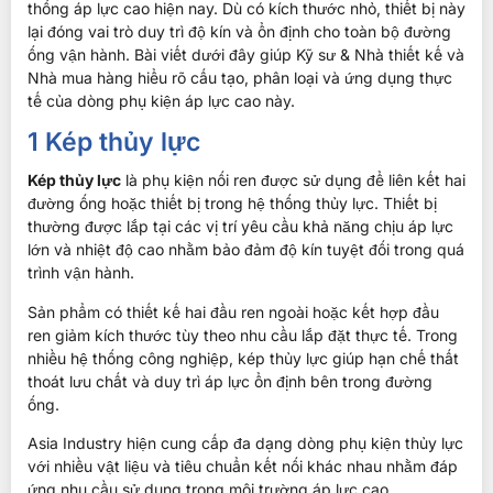
thống áp lực cao hiện nay. Dù có kích thước nhỏ, thiết bị này
lại đóng vai trò duy trì độ kín và ổn định cho toàn bộ đường
ống vận hành. Bài viết dưới đây giúp Kỹ sư & Nhà thiết kế và
Nhà mua hàng hiểu rõ cấu tạo, phân loại và ứng dụng thực
tế của dòng phụ kiện áp lực cao này.
1 Kép thủy lực
Kép thủy lực
là phụ kiện nối ren được sử dụng để liên kết hai
đường ống hoặc thiết bị trong hệ thống thủy lực. Thiết bị
thường được lắp tại các vị trí yêu cầu khả năng chịu áp lực
lớn và nhiệt độ cao nhằm bảo đảm độ kín tuyệt đối trong quá
trình vận hành.
Sản phẩm có thiết kế hai đầu ren ngoài hoặc kết hợp đầu
ren giảm kích thước tùy theo nhu cầu lắp đặt thực tế. Trong
nhiều hệ thống công nghiệp, kép thủy lực giúp hạn chế thất
thoát lưu chất và duy trì áp lực ổn định bên trong đường
ống.
Asia Industry hiện cung cấp đa dạng dòng phụ kiện thủy lực
với nhiều vật liệu và tiêu chuẩn kết nối khác nhau nhằm đáp
ứng nhu cầu sử dụng trong môi trường áp lực cao.