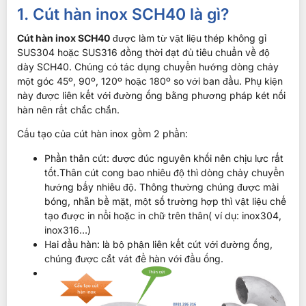
1. Cút hàn inox SCH40 là gì?
Cút hàn inox SCH40
được làm từ vật liệu thép không gỉ
SUS304 hoặc SUS316 đồng thời đạt đủ tiêu chuẩn về độ
dày SCH40. Chúng có tác dụng chuyển hướng dòng chảy
một góc 45º, 90º, 120º hoặc 180º so với ban đầu. Phụ kiện
này được liên kết với đường ống bằng phương pháp két nối
hàn nên rất chắc chắn.
Cấu tạo của cút hàn inox gồm 2 phần:
Phần thân cút: được đúc nguyên khối nên chịu lực rất
tốt.Thân cút cong bao nhiêu độ thì dòng chảy chuyển
hướng bấy nhiêu độ. Thông thường chúng được mài
bóng, nhẵn bề mặt, một số trường hợp thì vật liệu chế
tạo được in nổi hoặc in chữ trên thân( ví dụ: inox304,
inox316…)
Hai đầu hàn: là bộ phận liên kết cút với đường ống,
chúng được cắt vát để hàn với đầu ống.