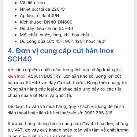
Vật liệu: inox
Nhiệt độ: tối đa 220ºC
Áp lực: tối đa 40PN
Kích thước: DN40-DN600
Độ dày: tiêu chuẩn SCH40
Môi chất: nước, lỏng, khí, hoá chất….
Độ cong của cút:
45º, 90º, 120º hoặc 180º
4. Đơn vị cung cấp cút hàn inox
SCH40
Với kinh nghiệm nhiều năm trong lĩnh vực nhập khẩu
phụ
kiện inox
ASIA INDUSTRY luôn sẵn kho số lượng lớn cút
hàn inox SCH40 với đầy đủ kích thước. Đồng thời chúng tôi
cũng sẵn hàng các loại cút khác đáp ứng đầy đủ các tiêu
chuẩn của Việt Nam và quốc tế.
Để được tư vấn và mua hàng, quý khách vui lòng để lại số
điện thoại hoặc liên hệ hotline/zalo số: 0981 286 316.
Khi xuất hàng chúng tôi se cung cấp đầy đủ hoá đơn, chừng
từ, VAT, do vậy quý khách hoàn toàn yên tâm về chất lượng
cũng như xuất xứ của sản phẩm.