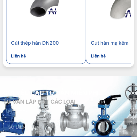
Cút thép hàn DN200
Cút hàn mạ kẽm
Liên hệ
Liên hệ
GỬI YÊU CẦU TƯ VẤN MIỄN PHÍ
TƯ VẤN LẮP ĐẶT CÁC LOẠI