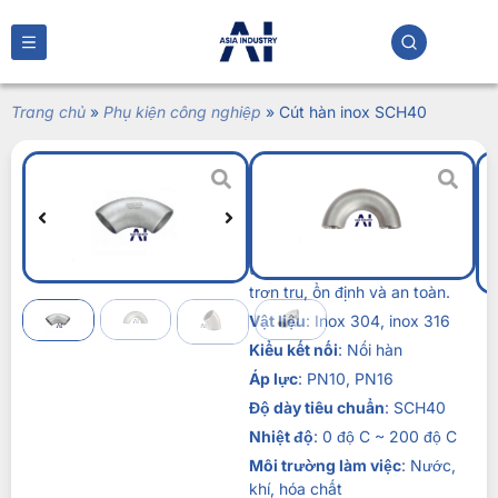
Trang chủ
»
Phụ kiện công nghiệp
»
Cút hàn inox SCH40
Cút hàn inox SCH40
Liên hệ
Cút hàn inox SCH40
là giải
pháp kết nối ưu việt giúp hệ
thống đường ống vận hành
trơn tru, ổn định và an toàn.
Vật liệu
: Inox 304, inox 316
Kiểu kết nối
: Nối hàn
Áp lực
: PN10, PN16
Độ dày tiêu chuẩn
: SCH40
Nhiệt độ
: 0 độ C ~ 200 độ C
Môi trường làm việc
: Nước,
khí, hóa chất