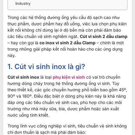
Industry
Trong các hệ thống đường ống yêu cầu độ sạch cao như
thực phẩm, dược phẩm hay đồ uống, việc lựa chọn phụ kiện
kết nối không chỉ dừng lại ở độ bền mà còn phải đảm bảo
các tiêu chuẩn vệ sinh nghiêm ngặt.
Cút vi sinh 2 đầu clamp
– hay còn gọi là
co inox vi sinh 2 đầu Clamp
– chính là một
trong những giải pháp kết nối hoàn hảo cho các ứng dụng
này.
1. Cút vi sinh inox là gì?
Cút vi sinh inox
là loại
phụ kiện vi sinh
có vai trò chuyển
hướng dòng chảy trong hệ thống đường ống vi sinh. Tùy
theo thiết kế, các góc chuyển hướng phổ biến bao gồm 45º,
90º và 180º. Điều đặc biệt ở dòng phụ kiện này là khả năng
đáp ứng các tiêu chuẩn vệ sinh cao, phù hợp cho các môi
trường như nhà máy sữa, bia, dược phẩm hoặc sản xuất
nước uống tinh khiết.
Trong lĩnh vực công nghiệp vi sinh, tiêu chuẩn vệ sinh không
chỉ đơn thuần là sạch mà phải đảm bảo: