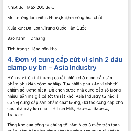
Nhiệt độ : Max 200 độ C
Môi trường làm việc : Nước,khí,hơi nóng,hóa chất
Xuất xứ : Đài Loan,Trung Quốc,Hàn Quốc
Bảo hành : 12 tháng
Tình trang : Hàng sẵn kho
4. Đơn vị cung cấp cút vi sinh 2 đầu
clamp uy tín – Asia Industry
Hiện nay trên thị trường có rất nhiều nhà cung cấp sản
phẩm phụ kiện công nghiệp. Tuy nhiên phụ kiện vi sinh thì
chiếm số lượng rất ít. Để chọn được nhà cung cấp số lượng
nhiều, sẵn mà giá cả tốt thì rất khó. Asia Industry tự hào là
đơn vị cung cấp sản phẩm chất lượng, đôi tác cung cấp cho
các nhà máy lớn như: TH True Milk, Habeco, Sabeco,
Trapaco…….
Tổng kho của công ty chúng tôi nằm ở cả 3 miền trên toàn
quốc, đảm bảo giao hàng nhanh chóng đến tay quý khách,