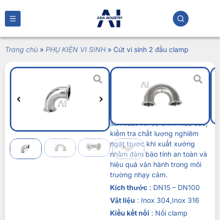
Trang chủ
»
PHỤ KIỆN VI SINH
»
Cút vi sinh 2 đầu clamp
Cút vi sinh 2 đầu
clamp
Liên hệ
Cút vi sinh 2 đầu clamp
được
sản xuất với độ chính xác cao,
kiểm tra chất lượng nghiêm
ngặt trước khi xuất xưởng
nhằm đảm bảo tính an toàn và
hiệu quả vận hành trong môi
trường nhạy cảm.
Kích thước
: DN15 – DN100
Vật liệu
: Inox 304,Inox 316
Kiểu kết nối
: Nối clamp