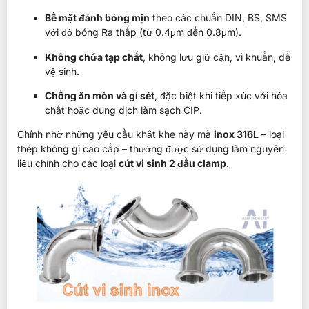
Bề mặt đánh bóng mịn
theo các chuẩn DIN, BS, SMS
với độ bóng Ra thấp (từ 0.4μm đến 0.8μm).
Không chứa tạp chất
, không lưu giữ cặn, vi khuẩn, dễ
vệ sinh.
Chống ăn mòn và gỉ sét
, đặc biệt khi tiếp xúc với hóa
chất hoặc dung dịch làm sạch CIP.
Chính nhờ những yêu cầu khắt khe này mà
inox 316L
– loại
thép không gỉ cao cấp – thường được sử dụng làm nguyên
liệu chính cho các loại
cút vi sinh 2 đầu clamp
.