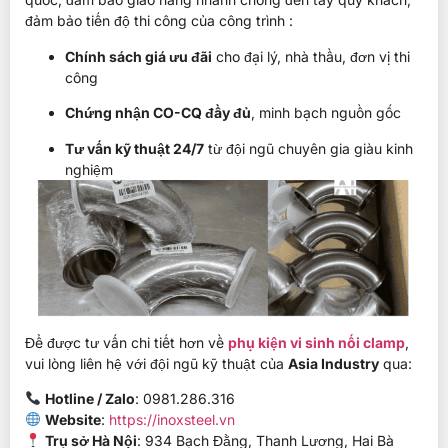
đảm bảo tiến độ thi công của công trình :
Chính sách giá ưu đãi
cho đại lý, nhà thầu, đơn vị thi
công
Chứng nhận CO-CQ đầy đủ
, minh bạch nguồn gốc
Tư vấn kỹ thuật 24/7
từ đội ngũ chuyên gia giàu kinh
nghiệm
Để được tư vấn chi tiết hơn về
phụ kiện vi sinh nối clamp
,
vui lòng liên hệ với đội ngũ kỹ thuật của
Asia Industry
qua:
Hotline / Zalo
: 0981.286.316
Website
:
https://inoxsteel.vn
Trụ sở Hà Nội
: 934 Bạch Đằng, Thanh Lương, Hai Bà