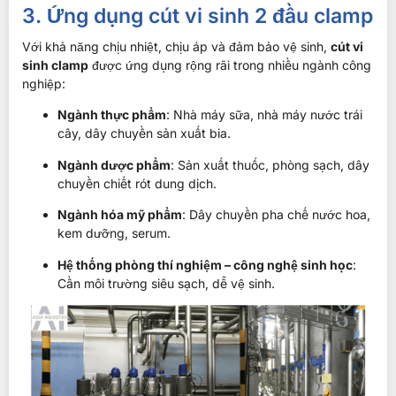
3. Ứng dụng cút vi sinh 2 đầu clamp
Với khả năng chịu nhiệt, chịu áp và đảm bảo vệ sinh,
cút vi
sinh clamp
được ứng dụng rộng rãi trong nhiều ngành công
nghiệp:
Ngành thực phẩm
: Nhà máy sữa, nhà máy nước trái
cây, dây chuyền sản xuất bia.
Ngành dược phẩm
: Sản xuất thuốc, phòng sạch, dây
chuyền chiết rót dung dịch.
Ngành hóa mỹ phẩm
: Dây chuyền pha chế nước hoa,
kem dưỡng, serum.
Hệ thống phòng thí nghiệm – công nghệ sinh học
:
Cần môi trường siêu sạch, dễ vệ sinh.