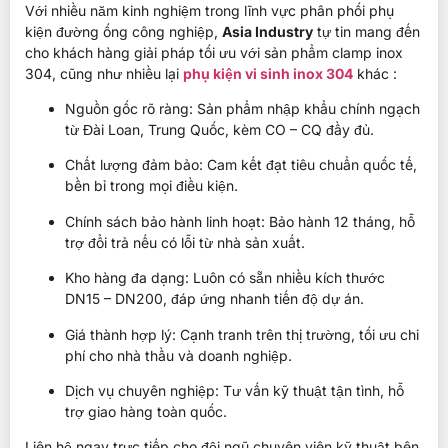
Với nhiều năm kinh nghiệm trong lĩnh vực phân phối phụ
kiện đường ống công nghiệp,
Asia Industry
tự tin mang đến
cho khách hàng giải pháp tối ưu với sản phẩm clamp inox
304, cũng như nhiều lại
phụ kiện vi sinh inox 304
khác :
Nguồn gốc rõ ràng: Sản phẩm nhập khẩu chính ngạch
từ Đài Loan, Trung Quốc, kèm CO – CQ đầy đủ.
Chất lượng đảm bảo: Cam kết đạt tiêu chuẩn quốc tế,
bền bỉ trong mọi điều kiện.
Chính sách bảo hành linh hoạt: Bảo hành 12 tháng, hỗ
trợ đổi trả nếu có lỗi từ nhà sản xuất.
Kho hàng đa dạng: Luôn có sẵn nhiều kích thước
DN15 – DN200, đáp ứng nhanh tiến độ dự án.
Giá thành hợp lý: Cạnh tranh trên thị trường, tối ưu chi
phí cho nhà thầu và doanh nghiệp.
Dịch vụ chuyên nghiệp: Tư vấn kỹ thuật tận tình, hỗ
trợ giao hàng toàn quốc.
Liên hệ ngay trực tiếp cho đội ngũ chuyên viên kỹ thuật bên