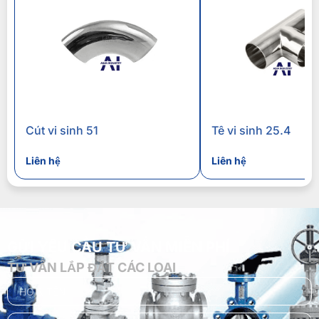
Cút vi sinh 51
Tê vi sinh 25.4
Liên hệ
Liên hệ
GỬI YÊU CẦU TƯ VẤN MIỄN PHÍ
TƯ VẤN LẮP ĐẶT CÁC LOẠI