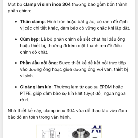
Một bộ
clamp vi sinh inox 304
thường bao gồm bốn thành
phần chính:
Thân clamp
: Hình tròn hoặc bát giác, có rãnh để định
vị các chi tiết khác, đảm bảo độ vững chắc khi lắp đặt.
Cùm kẹp
: Là bộ phận chính để siết chặt hai đầu ống
hoặc thiết bị, thường đi kèm một thanh ren để điều
chỉnh độ chặt.
Phần đầu nối ống
: Được thiết kế để kết nối trực tiếp
vào đường ống hoặc giữa đường ống với van, thiết bị
vi sinh.
Gioăng làm kín
: Thường làm từ cao su EPDM hoặc
PTFE, giúp đảm bảo sự kín khít tuyệt đối, ngăn ngừa
rò rỉ.
Nhờ thiết kế này, clamp inox 304 vừa dễ thao tác vừa đảm
bảo độ an toàn trong vận hành.