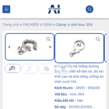
Trang chủ
»
PHỤ KIỆN VI SINH
»
Clamp vi sinh inox 304
Clamp vi sinh inox
304
Liên hệ
Clamp vi sinh inox 304
là phụ
kiện kết nối không thể thiếu
trong nhiều hệ thống đường
ống nhờ thiết kế tiện lợi, độ kín
khít cao và khả năng chống ăn
mòn vượt trội.
Kích thước
: DN15 – DN200
Vật liệu
: Inox 304
Kiểu kết nối
: Hàn
Độ dày
: SCH10,SCH20…