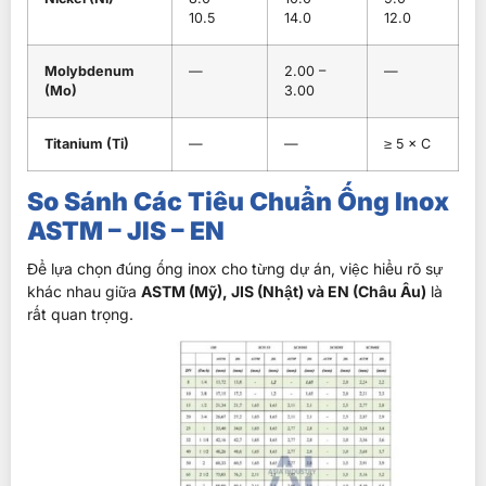
10.5
14.0
12.0
Molybdenum
—
2.00 –
—
(Mo)
3.00
Titanium (Ti)
—
—
≥ 5 × C
So Sánh Các Tiêu Chuẩn Ống Inox
ASTM – JIS – EN
Để lựa chọn đúng ống inox cho từng dự án, việc hiểu rõ sự
khác nhau giữa
ASTM (Mỹ), JIS (Nhật) và EN (Châu Âu)
là
rất quan trọng.