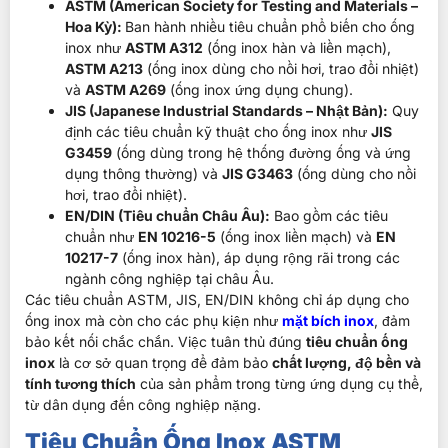
ASTM (American Society for Testing and Materials –
Hoa Kỳ):
Ban hành nhiều tiêu chuẩn phổ biến cho ống
inox như
ASTM A312
(ống inox hàn và liền mạch),
ASTM A213
(ống inox dùng cho nồi hơi, trao đổi nhiệt)
và
ASTM A269
(ống inox ứng dụng chung).
JIS (Japanese Industrial Standards – Nhật Bản):
Quy
định các tiêu chuẩn kỹ thuật cho ống inox như
JIS
G3459
(ống dùng trong hệ thống đường ống và ứng
dụng thông thường) và
JIS G3463
(ống dùng cho nồi
hơi, trao đổi nhiệt).
EN/DIN (Tiêu chuẩn Châu Âu):
Bao gồm các tiêu
chuẩn như
EN 10216-5
(ống inox liền mạch) và
EN
10217-7
(ống inox hàn), áp dụng rộng rãi trong các
ngành công nghiệp tại châu Âu.
Các tiêu chuẩn ASTM, JIS, EN/DIN không chỉ áp dụng cho
ống inox mà còn cho các phụ kiện như
mặt bích inox
, đảm
bảo kết nối chắc chắn.
Việc tuân thủ đúng
tiêu chuẩn ống
inox
là cơ sở quan trọng để đảm bảo
chất lượng, độ bền và
tính tương thích
của sản phẩm trong từng ứng dụng cụ thể,
từ dân dụng đến công nghiệp nặng.
Tiêu Chuẩn Ống Inox ASTM