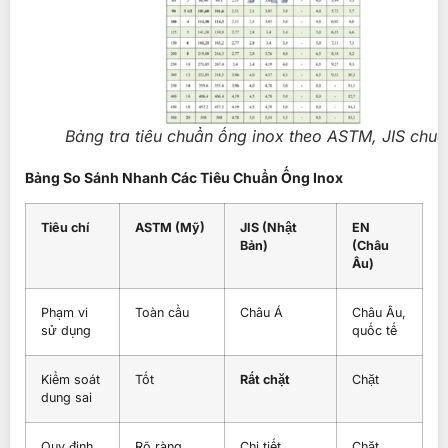
Bảng tra tiêu chuẩn ống inox theo ASTM, JIS chu
Bảng So Sánh Nhanh Các Tiêu Chuẩn Ống Inox
Tiêu chí
ASTM (Mỹ)
JIS (Nhật
EN
Bản)
(Châu
Âu)
Phạm vi
Toàn cầu
Châu Á
Châu Âu,
sử dụng
quốc tế
Kiểm soát
Tốt
Rất chặt
Chặt
dung sai
Quy định
Rõ ràng,
Chi tiết,
Chặt