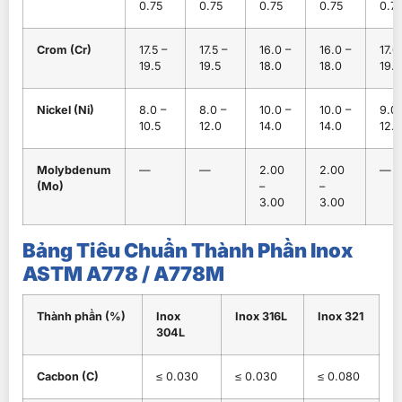
0.75
0.75
0.75
0.75
0.7
Crom (Cr)
17.5 –
17.5 –
16.0 –
16.0 –
17.0
19.5
19.5
18.0
18.0
19.0
Nickel (Ni)
8.0 –
8.0 –
10.0 –
10.0 –
9.0 
10.5
12.0
14.0
14.0
12.0
Molybdenum
—
—
2.00
2.00
—
(Mo)
–
–
3.00
3.00
Bảng Tiêu Chuẩn Thành Phần Inox
ASTM A778 / A778M
Thành phần (%)
Inox
Inox 316L
Inox 321
304L
Cacbon (C)
≤ 0.030
≤ 0.030
≤ 0.080