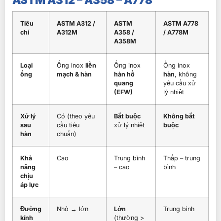
Tiêu
ASTM A312 /
ASTM
ASTM A778
chí
A312M
A358 /
/ A778M
A358M
Loại
Ống inox
liền
Ống inox
Ống inox
ống
mạch & hàn
hàn hồ
hàn
, không
quang
yêu cầu xử
(EFW)
lý nhiệt
Xử lý
Có (theo yêu
Bắt buộc
Không bắt
sau
cầu tiêu
xử lý nhiệt
buộc
hàn
chuẩn)
Khả
Cao
Trung bình
Thấp – trung
năng
– cao
bình
chịu
áp lực
Đường
Nhỏ → lớn
Lớn
Trung bình
kính
(thường >