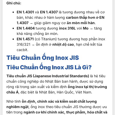
Ghi chú:
EN 1.4301
và
EN 1.4307
là tương đương nhau về cơ
bản, khác nhau ở hàm lượng
carbon thấp hơn ở EN
1.4307
→ giúp giảm nguy cơ
ăn mòn mối hàn
.
EN 1.4404
tương đương
inox 316L
với
Mo
→ tăng
khả năng chống ăn mòn.
EN 1.4571
(có Titanium) tương đương hợp phần inox
316/321 → ổn định ở
nhiệt độ cao
, hạn chế kết tủa
cacbit.
Tiêu Chuẩn Ống Inox JIS
Tiêu Chuẩn Ống Inox JIS Là Gì?
Tiêu chuẩn JIS (Japanese Industrial Standards)
là hệ tiêu
chuẩn công nghiệp do Nhật Bản ban hành, được sử dụng
rộng rãi trong sản xuất và kiểm định
ống inox tại thị trường
châu Á
, đặc biệt là Nhật Bản, Hàn Quốc, Việt Nam.
Nhờ tính
ổn định, chính xác và kiểm soát chất lượng
nghiêm ngặt
, ống inox theo tiêu chuẩn JIS thường được ưu
tiên trong
ngành cơ khí chính xác, thực phẩm, hóa chất và