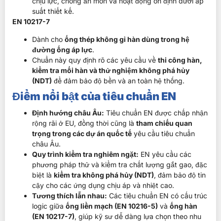
chịu lực, chống ăn mòn và hoạt động ổn định dưới áp
suất thiết kế.
EN 10217-7
Dành cho
ống thép không gỉ hàn dùng trong hệ
đường ống áp lực
.
Chuẩn này quy định rõ các yêu cầu về
thi công hàn,
kiểm tra mối hàn và thử nghiệm không phá hủy
(NDT)
để đảm bảo độ bền và an toàn hệ thống.
Điểm nổi bật của tiêu chuẩn EN
Định hướng châu Âu:
Tiêu chuẩn EN được chấp nhận
rộng rãi ở EU, đồng thời cũng là
tham chiếu quan
trọng trong các dự án quốc tế
yêu cầu tiêu chuẩn
châu Âu.
Quy trình kiểm tra nghiêm ngặt:
EN yêu cầu các
phương pháp thử và kiểm tra chất lượng gắt gao, đặc
biệt là
kiểm tra không phá hủy (NDT)
, đảm bảo độ tin
cậy cho các ứng dụng chịu áp và nhiệt cao.
Tương thích lẫn nhau:
Các tiêu chuẩn EN có cấu trúc
logic giữa
ống liền mạch (EN 10216-5)
và
ống hàn
(EN 10217-7)
, giúp kỹ sư dễ dàng lựa chọn theo nhu