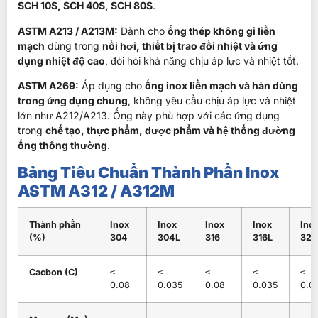
SCH 10S, SCH 40S, SCH 80S
.
ASTM A213 / A213M:
Dành cho
ống thép không gỉ liền
mạch
dùng trong
nồi hơi, thiết bị trao đổi nhiệt và ứng
dụng nhiệt độ cao
, đòi hỏi khả năng chịu áp lực và nhiệt tốt.
ASTM A269:
Áp dụng cho
ống inox liền mạch và hàn dùng
trong ứng dụng chung
, không yêu cầu chịu áp lực và nhiệt
lớn như A212/A213. Ống này phù hợp với các ứng dụng
trong
chế tạo, thực phẩm, dược phẩm và hệ thống đường
ống thông thường
.
Bảng Tiêu Chuẩn Thành Phần Inox
ASTM A312 / A312M
Thành phần
Inox
Inox
Inox
Inox
Ino
(%)
304
304L
316
316L
321
Cacbon (C)
≤
≤
≤
≤
≤
0.08
0.035
0.08
0.035
0.0