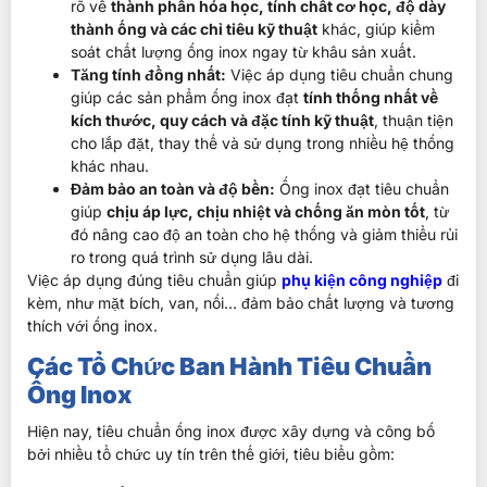
rõ về
thành phần hóa học, tính chất cơ học, độ dày
thành ống và các chỉ tiêu kỹ thuật
khác, giúp kiểm
soát chất lượng ống inox ngay từ khâu sản xuất.
Tăng tính đồng nhất:
Việc áp dụng tiêu chuẩn chung
giúp các sản phẩm ống inox đạt
tính thống nhất về
kích thước, quy cách và đặc tính kỹ thuật
, thuận tiện
cho lắp đặt, thay thế và sử dụng trong nhiều hệ thống
khác nhau.
Đảm bảo an toàn và độ bền:
Ống inox đạt tiêu chuẩn
giúp
chịu áp lực, chịu nhiệt và chống ăn mòn tốt
, từ
đó nâng cao độ an toàn cho hệ thống và giảm thiểu rủi
ro trong quá trình sử dụng lâu dài.
Việc áp dụng đúng tiêu chuẩn giúp
phụ kiện công nghiệp
đi
kèm, như mặt bích, van, nối… đảm bảo chất lượng và tương
thích với ống inox.
Các Tổ Chức Ban Hành Tiêu Chuẩn
Ống Inox
Hiện nay, tiêu chuẩn ống inox được xây dựng và công bố
bởi nhiều tổ chức uy tín trên thế giới, tiêu biểu gồm: