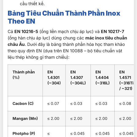
cầu thiết kế.
Bảng Tiêu Chuẩn Thành Phần Inox
Theo EN
Cả
EN 10216-5
(ống liền mạch chịu áp lực) và
EN 10217-7
(ống hàn chịu áp lực) dùng chung các
mác inox tiêu chuẩn
châu Âu
. Dưới đây là bảng thành phần hóa học tham khảo
theo quy định EN (dựa trên EN 10088 – bộ tiêu chuẩn vật
liệu thép không gỉ tham chiếu):
Thành phần
EN
EN
EN
EN
(%)
1.4301
1.4307
1.4404
1.4571
(~304)
(~304L)
(~316L)
(~316Ti
/ ~321)
Cacbon (C)
≤ 0.07
≤ 0.03
≤ 0.03
≤ 0.08
Mangan (Mn)
≤ 2.00
≤ 2.00
≤ 2.00
≤ 2.00
Photpho (P)
≤
≤ 0.045
≤ 0.045
≤ 0.045