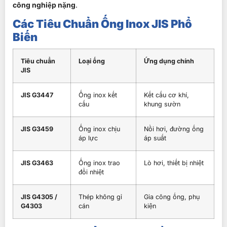
công nghiệp nặng
.
Các Tiêu Chuẩn Ống Inox JIS Phổ
Biến
Tiêu chuẩn
Loại ống
Ứng dụng chính
JIS
JIS G3447
Ống inox kết
Kết cấu cơ khí,
cấu
khung sườn
JIS G3459
Ống inox chịu
Nồi hơi, đường ống
áp lực
áp suất
JIS G3463
Ống inox trao
Lò hơi, thiết bị nhiệt
đổi nhiệt
JIS G4305 /
Thép không gỉ
Gia công ống, phụ
G4303
cán
kiện