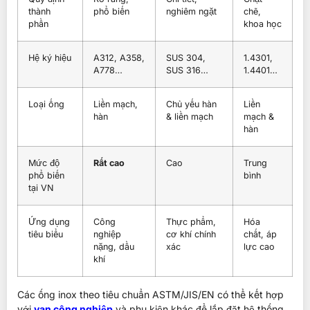
thành
phổ biến
nghiêm ngặt
chẽ,
phần
khoa học
Hệ ký hiệu
A312, A358,
SUS 304,
1.4301,
A778…
SUS 316…
1.4401…
Loại ống
Liền mạch,
Chủ yếu hàn
Liền
hàn
& liền mạch
mạch &
hàn
Mức độ
Rất cao
Cao
Trung
phổ biến
bình
tại VN
Ứng dụng
Công
Thực phẩm,
Hóa
tiêu biểu
nghiệp
cơ khí chính
chất, áp
nặng, dầu
xác
lực cao
khí
Các ống inox theo tiêu chuẩn ASTM/JIS/EN có thể kết hợp
với
van công nghiệp
và phụ kiện khác để lắp đặt hệ thống