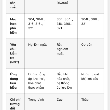
sản
DN300)
xuất
Mác
304, 304L,
304, 304L,
304L, 316L,
inox
316, 316L,
316, 316L,
321
phổ
321
321
biến
Yêu
Nghiêm ngặt
Rất
Cơ bản
cầu
nghiêm
kiểm
ngặt
tra
(NDT)
Ứng
Đường ống
Dầu khí,
Nước, thoát
dụng
áp lực, hơi,
hóa chất,
khí, kết cấu
tiêu
hóa chất,
hệ thống
biểu
thực phẩm
áp lực lớn
Chi phí
Trung bình
Cao
Thấp
tương
đối