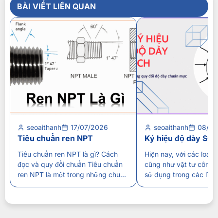
BÀI VIẾT LIÊN QUAN
seoaithanh
17/07/2026
seoaithanh
08/07
Tiêu chuẩn ren NPT
Ký hiệu độ dày SC
Tiêu chuẩn ren NPT là gì? Cách
Hiện nay, với các loại
đọc và quy đổi chuẩn Tiêu chuẩn
cũng như vật tư công 
ren NPT là một trong những chuẩn
sử dụng trong các lĩn
kết nối ren được ứng dụng rộng rãi
nghiệp, dân dụng…Thì 
trong hệ thống đường ống công
dày SCH được xem là 
nghiệp, đặc biệt tại các thiết bị
thể hiện về độ dày, kh
nhập khẩu từ Hoa Kỳ. Việc hiểu rõ
áp suất. Vậy chúng đư