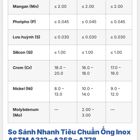
Mangan (Mn)
≤ 2.00
≤ 2.00
≤ 2.00
Photpho (P)
≤ 0.045
≤ 0.045
≤ 0.045
Lưu huỳnh (S)
≤ 0.030
≤ 0.030
≤ 0.030
Silicon (Si)
≤ 1.00
≤ 1.00
≤ 1.00
Crom (Cr)
18.0 –
16.0 –
17.0 –
20.0
18.0
19.0
Nickel (Ni)
8.0 –
10.0 –
9.0 –
13.0
14.0
12.0
Molybdenum
—
2.00 –
—
(Mo)
3.00
So Sánh Nhanh Tiêu Chuẩn Ống Inox
ASTM A312 – A358 – A778