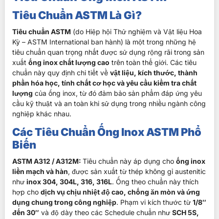
Tiêu Chuẩn ASTM Là Gì?
Tiêu chuẩn ASTM
(do Hiệp hội Thử nghiệm và Vật liệu Hoa
Kỳ – ASTM International ban hành) là một trong những hệ
tiêu chuẩn quan trọng nhất được sử dụng rộng rãi trong sản
xuất
ống inox chất lượng cao
trên toàn thế giới. Các tiêu
chuẩn này quy định chi tiết về
vật liệu, kích thước, thành
phần hóa học, tính chất cơ học và yêu cầu kiểm tra chất
lượng
của ống inox, từ đó đảm bảo sản phẩm đáp ứng yêu
cầu kỹ thuật và an toàn khi sử dụng trong nhiều ngành công
nghiệp khác nhau.
Các Tiêu Chuẩn Ống Inox ASTM Phổ
Biến
ASTM A312 / A312M:
Tiêu chuẩn này áp dụng cho
ống inox
liền mạch và hàn
, được sản xuất từ thép không gỉ austenitic
như
inox 304, 304L, 316, 316L
. Ống theo chuẩn này thích
hợp cho
dịch vụ chịu nhiệt độ cao, chống ăn mòn và ứng
dụng chung trong công nghiệp
.
Phạm vi kích thước từ
1/8″
đến 30″
và độ dày theo các Schedule chuẩn như
SCH 5S,