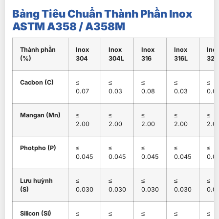
Bảng Tiêu Chuẩn Thành Phần Inox
ASTM A358 / A358M
Thành phần
Inox
Inox
Inox
Inox
Ino
(%)
304
304L
316
316L
321
Cacbon (C)
≤
≤
≤
≤
≤
0.07
0.03
0.08
0.03
0.0
Mangan (Mn)
≤
≤
≤
≤
≤
2.00
2.00
2.00
2.00
2.0
Photpho (P)
≤
≤
≤
≤
≤
0.045
0.045
0.045
0.045
0.0
Lưu huỳnh
≤
≤
≤
≤
≤
(S)
0.030
0.030
0.030
0.030
0.0
Silicon (Si)
≤
≤
≤
≤
≤