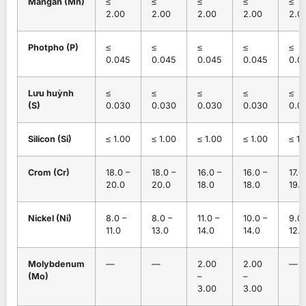
Mangan (Mn)
≤
≤
≤
≤
≤
2.00
2.00
2.00
2.00
2.0
Photpho (P)
≤
≤
≤
≤
≤
0.045
0.045
0.045
0.045
0.0
Lưu huỳnh
≤
≤
≤
≤
≤
(S)
0.030
0.030
0.030
0.030
0.0
Silicon (Si)
≤ 1.00
≤ 1.00
≤ 1.00
≤ 1.00
≤ 1.
Crom (Cr)
18.0 –
18.0 –
16.0 –
16.0 –
17.0
20.0
20.0
18.0
18.0
19.0
Nickel (Ni)
8.0 –
8.0 –
11.0 –
10.0 –
9.0 
11.0
13.0
14.0
14.0
12.0
Molybdenum
—
—
2.00
2.00
—
(Mo)
–
–
3.00
3.00