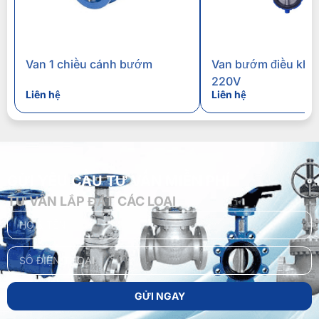
Van 1 chiều cánh bướm
Van bướm điều khiề
220V
Liên hệ
Liên hệ
GỬI YÊU CẦU TƯ VẤN MIỄN PHÍ
TƯ VẤN LẮP ĐẶT CÁC LOẠI
GỬI NGAY