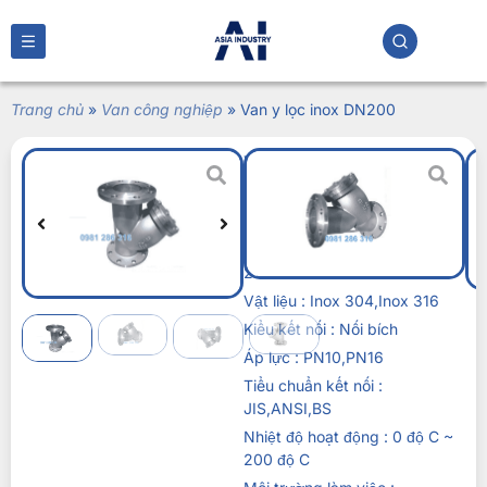
Trang chủ
»
Van công nghiệp
»
Van y lọc inox DN200
Van y lọc inox
DN200
Liên hệ
Kích thước :DN200,8″ hay phi
219
Vật liệu : Inox 304,Inox 316
Kiểu kết nối : Nối bích
Áp lực : PN10,PN16
Tiểu chuẩn kết nối :
JIS,ANSI,BS
Nhiệt độ hoạt động : 0 độ C ~
200 độ C