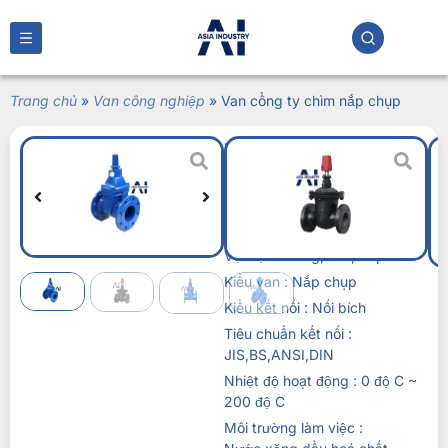
Trang chủ
»
Van công nghiệp
»
Van cổng ty chìm nắp chụp
Van cổng ty chìm
nắp chụp
Liên hệ
Kích thước : DN50 – DN500
Vật liệu : Gang,inox,thép
Kiểu van : Nắp chụp
Kiểu kết nối : Nối bích
Tiêu chuẩn kết nối :
JIS,BS,ANSI,DIN
Nhiệt độ hoạt động : 0 độ C ~
200 độ C
Môi trường làm việc :