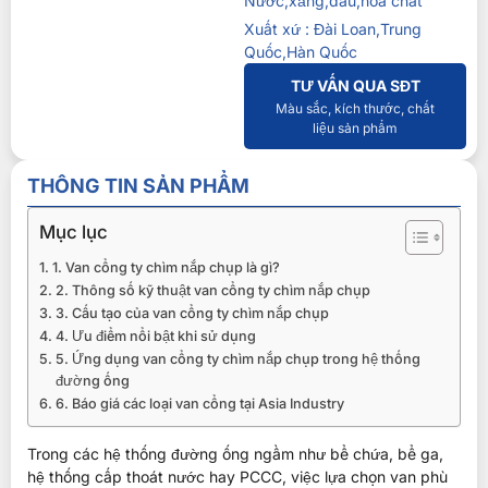
Nước,xăng,dầu,hoá chất
Xuất xứ : Đài Loan,Trung
Quốc,Hàn Quốc
TƯ VẤN QUA SĐT
Màu sắc, kích thước, chất
liệu sản phẩm
THÔNG TIN SẢN PHẨM
Mục lục
1. Van cổng ty chìm nắp chụp là gì?
2. Thông số kỹ thuật van cổng ty chìm nắp chụp
3. Cấu tạo của van cổng ty chìm nắp chụp
4. Ưu điểm nổi bật khi sử dụng
5. Ứng dụng van cổng ty chìm nắp chụp trong hệ thống
đường ống
6. Báo giá các loại van cổng tại Asia Industry
Trong các hệ thống đường ống ngầm như bể chứa, bể ga,
hệ thống cấp thoát nước hay PCCC, việc lựa chọn van phù