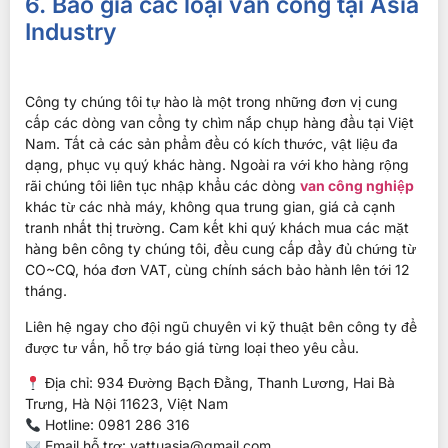
6. Báo giá các loại van cổng tại Asia
Industry
Công ty chúng tôi tự hào là một trong những đơn vị cung
cấp các dòng van cổng ty chìm nắp chụp hàng đầu tại Việt
Nam. Tất cả các sản phẩm đều có kích thước, vật liệu đa
dạng, phục vụ quý khác hàng. Ngoài ra với kho hàng rộng
rãi chúng tôi liên tục nhập khẩu các dòng
van công nghiệp
khác từ các nhà máy, không qua trung gian, giá cả cạnh
tranh nhất thị trường. Cam kết khi quý khách mua các mặt
hàng bên công ty chúng tôi, đều cung cấp đầy đủ chứng từ
CO~CQ, hóa đơn VAT, cùng chính sách bảo hành lên tới 12
tháng.
Liên hệ ngay cho đội ngũ chuyên vi kỹ thuật bên công ty để
được tư vấn, hỗ trợ báo giá từng loại theo yêu cầu.
Địa chỉ: 934 Đường Bạch Đằng, Thanh Lương, Hai Bà
Trưng, Hà Nội 11623, Việt Nam
Hotline: 0981 286 316
Email hỗ trợ:
vattuasia@gmail.com