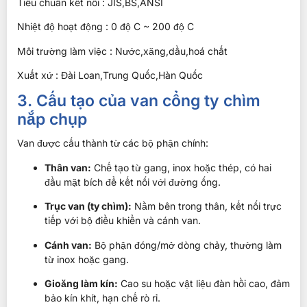
Tiêu chuẩn kết nối : JIS,BS,ANSI
Nhiệt độ hoạt động : 0 độ C ~ 200 độ C
Môi trường làm việc : Nước,xăng,dầu,hoá chất
Xuất xứ : Đài Loan,Trung Quốc,Hàn Quốc
3. Cấu tạo của van cổng ty chìm
nắp chụp
Van được cấu thành từ các bộ phận chính:
Thân van:
Chế tạo từ gang, inox hoặc thép, có hai
đầu mặt bích để kết nối với đường ống.
Trục van (ty chìm):
Nằm bên trong thân, kết nối trực
tiếp với bộ điều khiển và cánh van.
Cánh van:
Bộ phận đóng/mở dòng chảy, thường làm
từ inox hoặc gang.
Gioăng làm kín:
Cao su hoặc vật liệu đàn hồi cao, đảm
bảo kín khít, hạn chế rò rỉ.