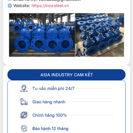
Website:
https://inoxsteel.vn
ASIA INDUSTRY CAM KẾT
Tư vấn miễn phí 24/7
Giao hàng nhanh
Chính hãng 100%
Bảo hành 12 tháng