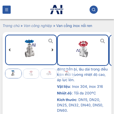
Trang chủ
»
Van công nghiệp
»
Van cổng inox nối ren
Van cổng inox nối
ren
Liên hệ
Van cổng inox nối ren
là một
trong những dòng van hoạt
động bền bỉ, lâu dài trong điều
kiện môi trường nhiệt độ cao,
áp lực lớn.
Vật liệu
: Inox 304, inox 316
Nhiệt độ
: Tối đa 200ºC
Kích thước
: DN15, DN20,
DN25, DN32, DN40, DN50,
DN60.