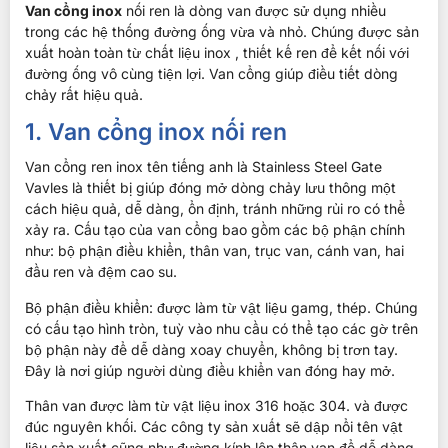
Van cổng inox
nối ren là dòng van được sử dụng nhiều
trong các hệ thống đường ống vừa và nhỏ. Chúng được sản
xuất hoàn toàn từ chất liệu inox , thiết kế ren để kết nối với
đường ống vô cùng tiện lợi. Van cổng giúp điều tiết dòng
chảy rất hiệu quả.
1. Van cổng inox nối ren
Van cổng ren inox tên tiếng anh là Stainless Steel Gate
Vavles là thiết bị giúp đóng mở dòng chảy lưu thông một
cách hiệu quả, dễ dàng, ổn định, tránh những rủi ro có thể
xảy ra. Cấu tạo của van cổng bao gồm các bộ phận chính
như: bộ phận điều khiển, thân van, trục van, cánh van, hai
đầu ren và đệm cao su.
Bộ phận điều khiển: được làm từ vật liệu gamg, thép. Chúng
có cấu tạo hình tròn, tuỳ vào nhu cầu có thể tạo các gờ trên
bộ phận này để dễ dàng xoay chuyển, không bị trơn tay.
Đây là nơi giúp người dùng điều khiển van đóng hay mở.
Thân van được làm từ vật liệu inox 316 hoặc 304. và được
đúc nguyên khối. Các công ty sản xuất sẽ dập nổi tên vật
liệu sản xuất cũng như đường kính lên thân van để dễ dàng