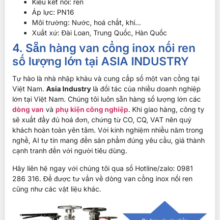
Kiểu kết nối: ren
Áp lực: PN16
Môi trường: Nước, hoá chất, khí…
Xuất xứ: Đài Loan, Trung Quốc, Hàn Quốc
4. Sẵn hàng van cổng inox nối ren
số lượng lớn tại ASIA INDUSTRY
Tự hào là nhà nhập khảu và cung cấp số một v
an cổng tại
Việt Nam.
Asia Industry
là đối tác của nhiều doanh nghiệp
lớn tại Việt Nam. Chúng tôi luôn sẵn hàng số lượng lớn các
dòng van
và
phụ kiện công nghiệp
. Khi giao hàng, công ty
sẽ xuất đầy đủ hoá đơn, chứng từ CO, CQ, VAT nên quý
khách hoàn toàn yên tâm. Với kinh nghiệm nhiều năm trong
nghề, AI tự tin mang đến sản phẩm đúng yêu cầu, giá thành
cạnh tranh đến với người tiêu dùng.
Hãy liên hệ ngay với chúng tôi qua số Hotline/zalo: 0981
286 316. Để được tư vấn về dòng van cổng inox nối ren
cũng như các vật liệu khác.