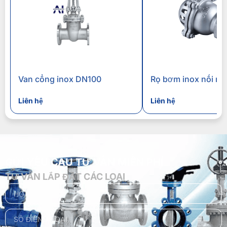
Van cổng inox DN100
Rọ bơm inox nối re
Liên hệ
Liên hệ
GỬI YÊU CẦU TƯ VẤN MIỄN PHÍ
TƯ VẤN LẮP ĐẶT CÁC LOẠI