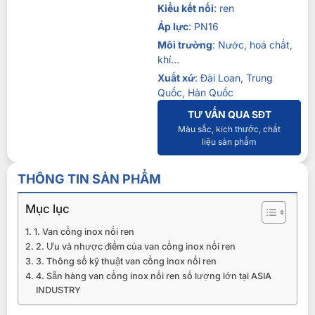
Kiểu kết nối
: ren
Áp lực
: PN16
Môi trường
: Nước, hoá chất,
khí…
Xuất xứ
: Đài Loan, Trung
Quốc, Hàn Quốc
TƯ VẤN QUA SĐT
Màu sắc, kích thước, chất
liệu sản phẩm
THÔNG TIN SẢN PHẨM
Mục lục
1. Van cổng inox nối ren
2. Ưu và nhược điểm của van cổng inox nối ren
3. Thông số kỹ thuật van cổng inox nối ren
4. Sẵn hàng van cổng inox nối ren số lượng lớn tại ASIA
INDUSTRY