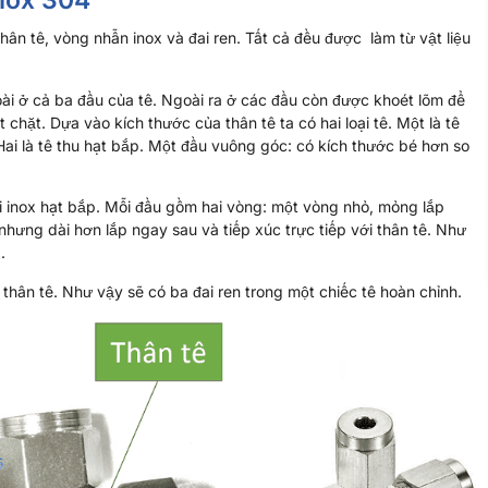
inox 304
hân tê, vòng nhẫn inox và đai ren. Tất cả đều được làm từ vật liệu
ngoài ở cả ba đầu của tê. Ngoài ra ở các đầu còn được khoét lõm để
 chặt. Dựa vào kích thước của thân tê ta có hai loại tê. Một là tê
ai là tê thu hạt bắp. Một đầu vuông góc: có kích thước bé hơn so
i inox hạt bắp. Mỗi đầu gồm hai vòng: một vòng nhỏ, mỏng lắp
nhưng dài hơn lắp ngay sau và tiếp xúc trực tiếp với thân tê. Như
.
ới thân tê. Như vậy sẽ có ba đai ren trong một chiếc tê hoàn chỉnh.