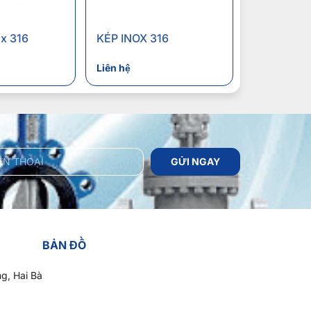
ox 316
KÉP INOX 316
Liên hệ
GỬI NGAY
BẢN ĐỒ
g, Hai Bà