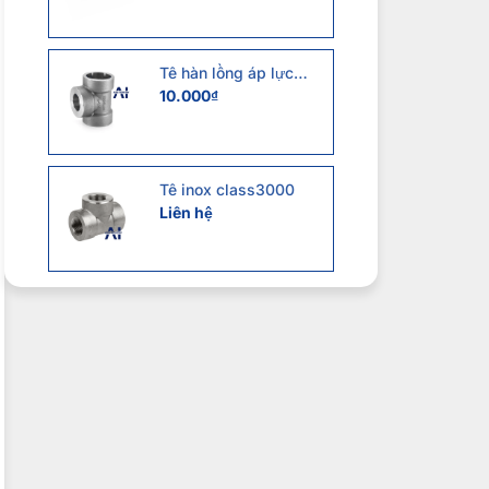
Tê hàn lồng áp lực
cao
10.000
₫
Tê inox class3000
Liên hệ