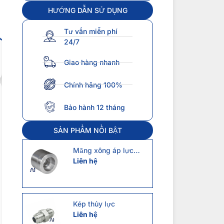
HƯỚNG DẪN SỬ DỤNG
Tư vấn miễn phí
24/7
Giao hàng nhanh
Chính hãng 100%
Bảo hành 12 tháng
SẢN PHẨM NỔI BẬT
Măng xông áp lực
class3000
Liên hệ
Kép thủy lực
Liên hệ