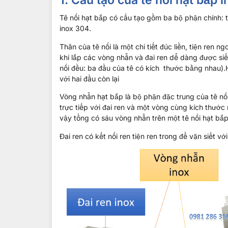
1. Cấu tạo của tê nối hạt bắp 
Tê nối hạt bắp có cấu tạo gồm ba bộ phận chính: t
inox 304.
Thân của tê nối là một chi tiết đúc liền, tiện ren 
khi lắp các vòng nhẫn và đai ren dễ dàng được siết
nối đều: ba đầu của tê có kích thước bằng nhau).H
với hai đầu còn lại
Vòng nhẫn hạt bắp là bộ phận đặc trung của tê nố
trực tiếp với đai ren và một vòng cùng kích thước 
vậy tổng có sáu vòng nhẫn trên một tê nối hạt bắp
Đai ren có kết nối ren tiện ren trong để vặn siết v