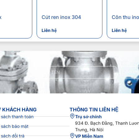
x
Cút ren inox 304
Côn thu in
Liên hệ
Liên hệ
Ợ KHÁCH HÀNG
THÔNG TIN LIÊN HỆ
 sách thanh toán
Trụ sở chính
934 Đ. Bạch Đằng, Thanh Lươn
 sách bảo mật
Trưng, Hà Nội
 sách đổi trả
VP Miền Nam