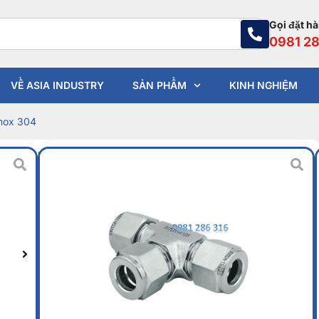
Gọi đặt h
0981 28
VỀ ASIA INDUSTRY
SẢN PHẨM
KINH NGHIỆM
inox 304
Tê nối hạt bắp inox 304
Liên hệ
Vật liệu: inox 304
Nhiệt độ sử dụng: tối đa 200 độ C
Áp suất : tối đa PN25
Dải kích thước: DN6 đến DN32
Môi chất: khí nén, nước, chất lỏng, hóa chất
Xuất xứ: Trung Quốc, Nhật Bản, Hàn Quốc,
Malaysia…
TƯ VẤN QUA SĐT
Màu sắc, kích thước, chất liệu sản phẩm