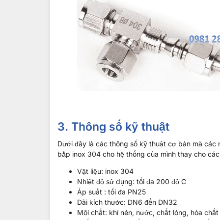
3. Thông số kỹ thuật
Dưới đây là các thông số kỹ thuật cơ bản mà các 
bắp inox 304 cho hệ thống của mình thay cho các l
Vật liệu: inox 304
Nhiệt độ sử dụng: tối đa 200 độ C
Áp suất : tối đa PN25
Dải kích thước: DN6 đến DN32
Môi chất: khí nén, nước, chất lỏng, hóa chất