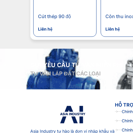
Cút thép 90 độ
Côn thu ino
Liên hệ
Liên hệ
GỬI YÊU CẦU TƯ VẤN MIỄN PHÍ
TƯ VẤN LẮP ĐẶT CÁC LOẠI
HỖ TR
Chính
Chính
Chính
Asia Industry
tự hào là đơn vị nhập khẩu và