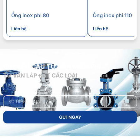
Ống inox phi 80
Ống inox phi 110
Liên hệ
Liên hệ
GỬI YÊU CẦU TƯ VẤN MIỄN PHÍ
TƯ VẤN LẮP ĐẶT CÁC LOẠI
GỬI NGAY