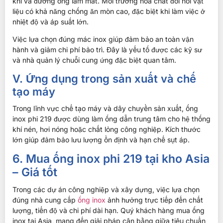
khí và đường ống làm mát. Môi trường hóa chất đòi hỏi vật
liệu có khả năng chống ăn mòn cao, đặc biệt khi làm việc ở
nhiệt độ và áp suất lớn.
Việc lựa chọn đúng mác inox giúp đảm bảo an toàn vận
hành và giảm chi phí bảo trì. Đây là yếu tố được các kỹ sư
và nhà quản lý chuỗi cung ứng đặc biệt quan tâm.
V. Ứng dụng trong sản xuất và chế
tạo máy
Trong lĩnh vực chế tạo máy và dây chuyền sản xuất, ống
inox phi 219 được dùng làm ống dẫn trung tâm cho hệ thống
khí nén, hơi nóng hoặc chất lỏng công nghiệp. Kích thước
lớn giúp đảm bảo lưu lượng ổn định và hạn chế sụt áp.
6. Mua ống inox phi 219 tại kho Asia
– Giá tốt
Trong các dự án công nghiệp và xây dựng, việc lựa chọn
đúng nhà cung cấp
ống inox
ảnh hưởng trực tiếp đến chất
lượng, tiến độ và chi phí dài hạn. Quý khách hàng mua ống
inox tại Asia, mang đến giải pháp cân bằng giữa tiêu chuẩn