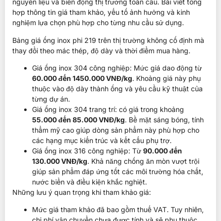
nguyên liệu và biến động thị trường toàn cầu. Bài viết tổng
hợp thông tin giá tham khảo, yếu tố ảnh hưởng và kinh
nghiệm lựa chọn phù hợp cho từng nhu cầu sử dụng.
Bảng giá ống inox phi 219 trên thị trường không cố định mà
thay đổi theo mác thép, độ dày và thời điểm mua hàng.
Giá ống inox 304 công nghiệp: Mức giá dao động từ
60.000 đến 1450.000 VNĐ/kg
. Khoảng giá này phụ
thuộc vào độ dày thành ống và yêu cầu kỹ thuật của
từng dự án.
Giá ống inox 304 trang trí: có giá trong khoảng
55.000 đến 85.000 VNĐ/kg
. Bề mặt sáng bóng, tính
thẩm mỹ cao giúp dòng sản phẩm này phù hợp cho
các hạng mục kiến trúc và kết cấu phụ trợ.
Giá ống inox 316 công nghiệp: Từ
90.000 đến
130.000 VNĐ/kg
. Khả năng chống ăn mòn vượt trội
giúp sản phẩm đáp ứng tốt các môi trường hóa chất,
nước biển và điều kiện khắc nghiệt.
Những lưu ý quan trọng khi tham khảo giá:
Mức giá tham khảo đã bao gồm thuế VAT. Tuy nhiên,
chi phí vận chuyển chưa được tính và sẽ phụ thuộc