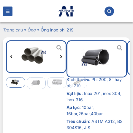
Trang chủ
»
Ống
»
Ống inox phi 219
Ống inox phi 219
Liên hệ
Ống inox phi 219 quan trọng
cho các công trình hướng tới
phát triển bền vững.
Kích thước
: Phi 200, 8″ hay
phi 219
Vật liệu
: Inox 201, inox 304,
inox 316
Áp lực
: 10bar,
16bar,25bar,40bar
Tiêu chuẩn
: ASTM A312, BS
304S16, JIS