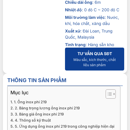
Chiều dài ống
: 6m
Nhiệt độ
: 0 độ C ~ 200 độ C
Môi trường làm việc
: Nước,
khí, hóa chất, xăng dầu
Xuất xứ
: Đài Loan, Trung
Quốc, Malaysia
Tình trạng
: Hàng sẵn kho
TƯ VẤN QUA SĐT
Màu sắc, kích thước, chất
liệu sản phẩm
THÔNG TIN SẢN PHẨM
Mục lục
1. Ống inox phi 219
2. Bảng trọng lượng ống inox phi 219
3. Bảng giá ống inox phi 219
4. Thông số kỹ thuật
5. Ứng dụng ống inox phi 219 trong công nghiệp hiện đại