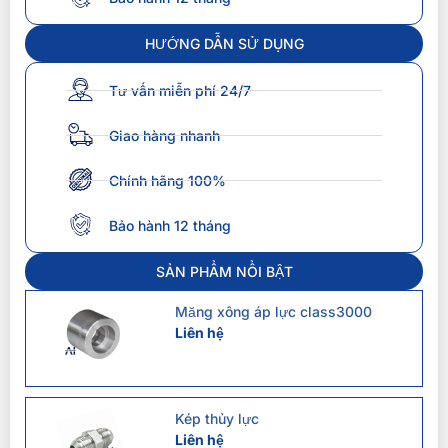
HƯỚNG DẪN SỬ DỤNG
Tư vấn miễn phí 24/7
Giao hàng nhanh
Chính hãng 100%
Bảo hành 12 tháng
SẢN PHẨM NỔI BẬT
Măng xông áp lực class3000
Liên hệ
Kép thủy lực
Liên hệ