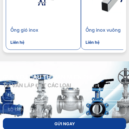
Ống gió inox
Ống inox vuông
Liên hệ
Liên hệ
GỬI YÊU CẦU TƯ VẤN MIỄN PHÍ
TƯ VẤN LẮP ĐẶT CÁC LOẠI
GỬI NGAY