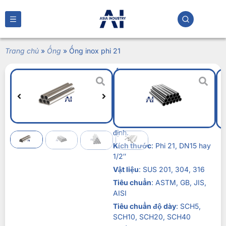
Trang chủ
»
Ống
»
Ống inox phi 21
Ống inox phi 21
Liên hệ
Ống inox phi 21
là lựa chọn
vật liệu tối ưu cho nhiều hệ
thống kỹ thuật nhờ độ bền ổn
định.
Kích thước
: Phi 21, DN15 hay
1/2″
Vật liệu
: SUS 201, 304, 316
Tiêu chuẩn
: ASTM, GB, JIS,
AISI
Tiêu chuẩn độ dày
: SCH5,
SCH10, SCH20, SCH40