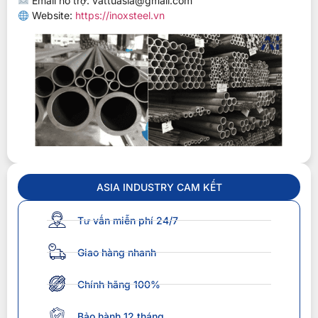
Email hỗ trợ:
vattuasia@gmail.com
Website:
https://inoxsteel.vn
ASIA INDUSTRY CAM KẾT
Tư vấn miễn phí 24/7
Giao hàng nhanh
Chính hãng 100%
Bảo hành 12 tháng