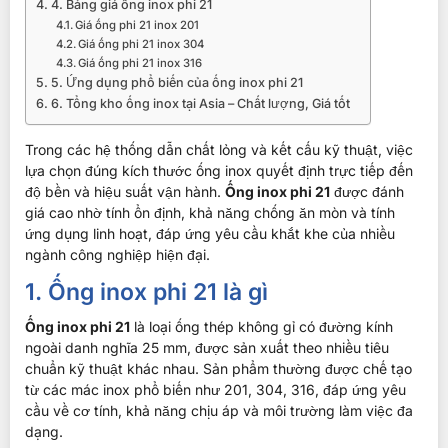
4. Bảng giá ống inox phi 21
Giá ống phi 21 inox 201
Giá ống phi 21 inox 304
Giá ống phi 21 inox 316
5. Ứng dụng phổ biến của ống inox phi 21
6. Tổng kho ống inox tại Asia – Chất lượng, Giá tốt
Trong các hệ thống dẫn chất lỏng và kết cấu kỹ thuật, việc
lựa chọn đúng kích thước ống inox quyết định trực tiếp đến
độ bền và hiệu suất vận hành.
Ống inox phi 21
được đánh
giá cao nhờ tính ổn định, khả năng chống ăn mòn và tính
ứng dụng linh hoạt, đáp ứng yêu cầu khắt khe của nhiều
ngành công nghiệp hiện đại.
1. Ống inox phi 21 là gì
Ống inox phi 21
là loại ống thép không gỉ có đường kính
ngoài danh nghĩa 25 mm, được sản xuất theo nhiều tiêu
chuẩn kỹ thuật khác nhau. Sản phẩm thường được chế tạo
từ các mác inox phổ biến như 201, 304, 316, đáp ứng yêu
cầu về cơ tính, khả năng chịu áp và môi trường làm việc đa
dạng.