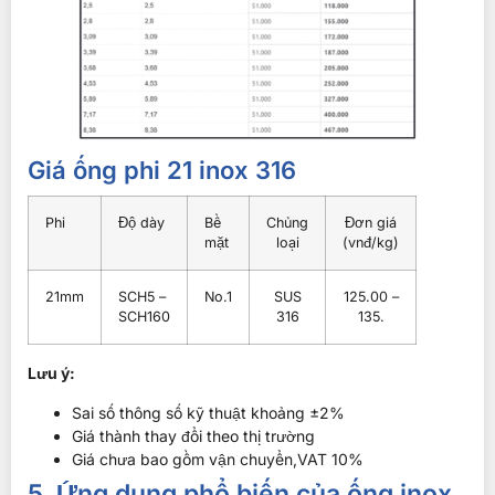
Giá ống phi 21 inox 316
Phi
Độ dày
Bề
Chủng
Đơn giá
mặt
loại
(vnđ/kg)
21mm
SCH5 –
No.1
SUS
125.00 –
SCH160
316
135.
Lưu ý:
Sai số thông số kỹ thuật khoảng ±2%
Giá thành thay đổi theo thị trường
Giá chưa bao gồm vận chuyển,VAT 10%
5. Ứng dụng phổ biến của ống inox