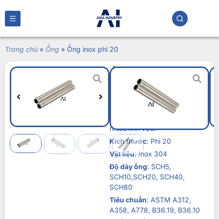
Trang chủ
»
Ống
»
Ống inox phi 20
Ống inox phi 20
Liên hệ
Ống inox phi 20
là giải pháp
cân bằng giữa độ bền, tính linh
hoạt và hiệu quả kinh tế cho
nhiều lĩnh vực.
Kích thước
: Phi 20
Vật liệu
: Inox 304
Độ dày ống
: SCH5,
SCH10,SCH20, SCH40,
SCH80
Tiêu chuẩn
: ASTM A312,
A358, A778, B36.19, B36.10