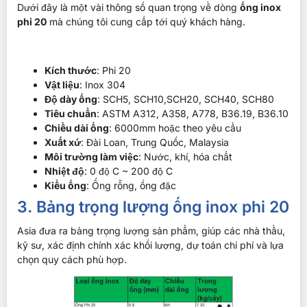
Dưới đây là một vài thông số quan trọng về dòng
ống inox
phi 20
mà chúng tôi cung cấp tới quý khách hàng.
Kích thước
: Phi 20
Vật liệu
: Inox 304
Độ dày ống
: SCH5, SCH10,SCH20, SCH40, SCH80
Tiêu chuẩn
: ASTM A312, A358, A778, B36.19, B36.10
Chiều dài ống
: 6000mm hoặc theo yêu cầu
Xuất xứ
: Đài Loan, Trung Quốc, Malaysia
Môi trường làm việc
: Nước, khí, hóa chất
Nhiệt độ
: 0 độ C ~ 200 độ C
Kiểu ống
: Ống rỗng, ống đặc
3. Bảng trọng lượng ống inox phi 20
Asia đưa ra bảng trọng lượng sản phẩm, giúp các nhà thầu,
kỹ sư, xác định chính xác khối lượng, dự toán chi phí và lựa
chọn quy cách phù hợp.