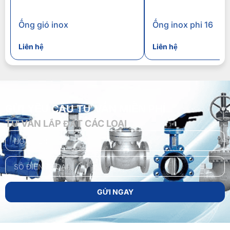
Ống gió inox
Ống inox phi 16
Liên hệ
Liên hệ
GỬI YÊU CẦU TƯ VẤN MIỄN PHÍ
TƯ VẤN LẮP ĐẶT CÁC LOẠI
GỬI NGAY