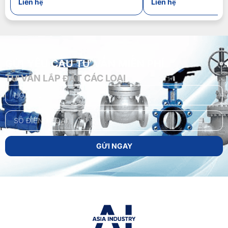
Liên hệ
Liên hệ
GỬI YÊU CẦU TƯ VẤN MIỄN PHÍ
TƯ VẤN LẮP ĐẶT CÁC LOẠI
GỬI NGAY