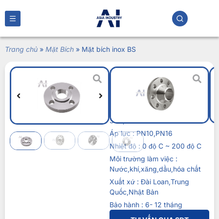
Trang chủ
»
Mặt Bích
»
Mặt bích inox BS
Mặt bích inox BS
Liên hệ
Kích thước : DN15 – DN600
Vật liệu : Inox 201,inox
304,inox 316
Áp lực : PN10,PN16
Nhiệt độ : 0 độ C ~ 200 độ C
Môi trường làm việc :
Nước,khí,xăng,dầu,hóa chất
Xuất xứ : Đài Loan,Trung
Quốc,Nhật Bản
Bảo hành : 6- 12 tháng