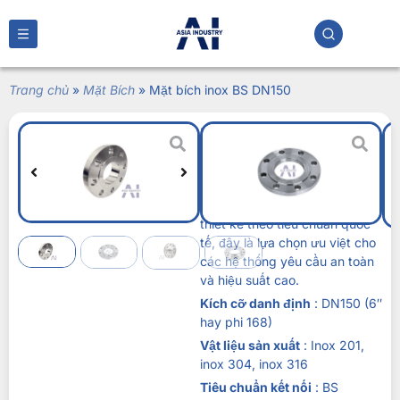
Trang chủ
»
Mặt Bích
»
Mặt bích inox BS DN150
Mặt bích inox BS
DN150
Liên hệ
Mặt bích inox BS DN150
được
thiết kế theo tiêu chuẩn quốc
tế, đây là lựa chọn ưu việt cho
các hệ thống yêu cầu an toàn
và hiệu suất cao.
Kích cỡ danh định
: DN150 (6″
hay phi 168)
Vật liệu sản xuất
: Inox 201,
inox 304, inox 316
Tiêu chuẩn kết nối
: BS