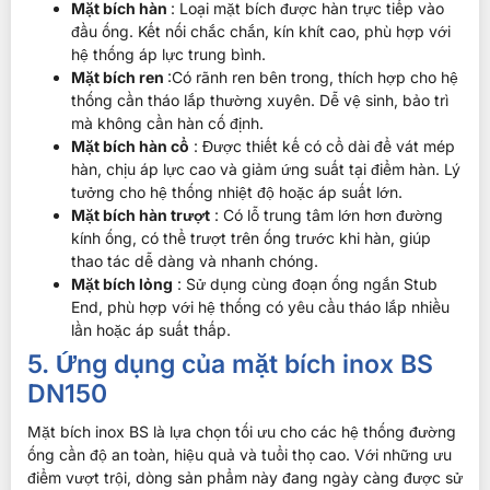
Mặt bích hàn
: Loại mặt bích được hàn trực tiếp vào
đầu ống. Kết nối chắc chắn, kín khít cao, phù hợp với
hệ thống áp lực trung bình.
Mặt bích ren
:Có rãnh ren bên trong, thích hợp cho hệ
thống cần tháo lắp thường xuyên. Dễ vệ sinh, bảo trì
mà không cần hàn cố định.
Mặt bích hàn cổ
: Được thiết kế có cổ dài để vát mép
hàn, chịu áp lực cao và giảm ứng suất tại điểm hàn. Lý
tưởng cho hệ thống nhiệt độ hoặc áp suất lớn.
Mặt bích hàn trượt
: Có lỗ trung tâm lớn hơn đường
kính ống, có thể trượt trên ống trước khi hàn, giúp
thao tác dễ dàng và nhanh chóng.
Mặt bích lỏng
: Sử dụng cùng đoạn ống ngắn Stub
End, phù hợp với hệ thống có yêu cầu tháo lắp nhiều
lần hoặc áp suất thấp.
5. Ứng dụng của mặt bích inox BS
DN150
Mặt bích inox BS là lựa chọn tối ưu cho các hệ thống đường
ống cần độ an toàn, hiệu quả và tuổi thọ cao. Với những ưu
điểm vượt trội, dòng sản phẩm này đang ngày càng được sử