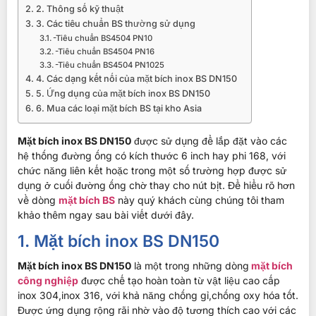
2. Thông số kỹ thuật
3. Các tiêu chuẩn BS thường sử dụng
-Tiêu chuẩn BS4504 PN10
-Tiêu chuẩn BS4504 PN16
-Tiêu chuẩn BS4504 PN1025
4. Các dạng kết nối của mặt bích inox BS DN150
5. Ứng dụng của mặt bích inox BS DN150
6. Mua các loại mặt bích BS tại kho Asia
Mặt bích inox BS DN150
được sử dụng để lắp đặt vào các
hệ thống đường ống có kích thước 6 inch hay phi 168, với
chức năng liên kết hoặc trong một số trường hợp được sử
dụng ở cuối đường ống chờ thay cho nút bịt. Để hiểu rõ hơn
về dòng
mặt bích BS
này quý khách cùng chúng tôi tham
khảo thêm ngay sau bài viết dưới đây.
1. Mặt bích inox BS DN150
Mặt bích inox BS DN150
là một trong những dòng
mặt bích
công nghiệp
được chế tạo hoàn toàn từ vật liệu cao cấp
inox 304,inox 316, với khả năng chống gỉ,chống oxy hóa tốt.
Được ứng dụng rộng rãi nhờ vào độ tương thích cao với các