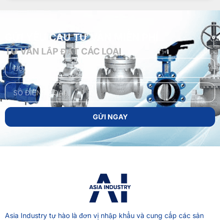
GỬI YÊU CẦU TƯ VẤN MIỄN PHÍ
TƯ VẤN LẮP ĐẶT CÁC LOẠI
GỬI NGAY
Asia Industry
tự hào là đơn vị nhập khẩu và cung cấp các sản