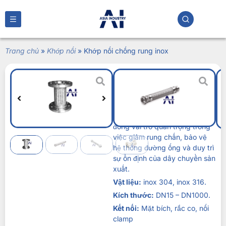
Trang chủ
»
Khớp nối
»
Khớp nối chống rung inox
Khớp nối chống rung
inox
Liên hệ
Khớp nối chống rung inox
đóng vai trò quan trọng trong
việc giảm rung chấn, bảo vệ
hệ thống đường ống và duy trì
sự ổn định của dây chuyền sản
xuất.
Vật liệu:
inox 304, inox 316.
Kích thước:
DN15 – DN1000.
Kết nối:
Mặt bích, rắc co, nối
clamp