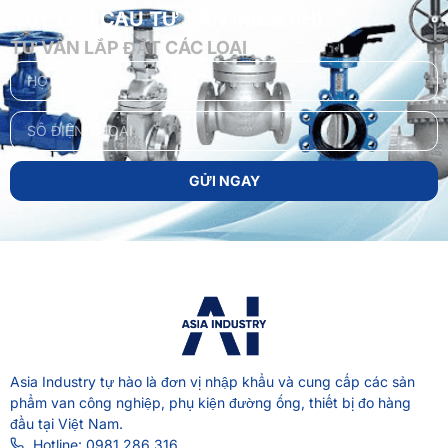
GỬI YÊU CẦU TƯ VẤN MIỄN PHÍ
TƯ VẤN LẮP ĐẶT CÁC LOẠI
GỬI NGAY
Asia Industry
tự hào là đơn vị nhập khẩu và cung cấp các sản
phẩm van công nghiệp, phụ kiện đường ống, thiết bị đo hàng
đầu tại Việt Nam.
Hotline: 0981 286 316