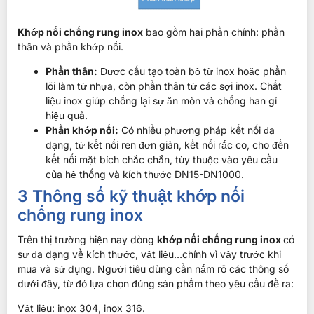
Khớp nối chống rung inox
bao gồm hai phần chính: phần
thân và phần khớp nối.
Phần thân:
Được cấu tạo toàn bộ từ inox hoặc phần
lõi làm từ nhựa, còn phần thân từ các sợi inox. Chất
liệu inox giúp chống lại sự ăn mòn và chống han gỉ
hiệu quả.
Phần khớp nối:
Có nhiều phương pháp kết nối đa
dạng, từ kết nối ren đơn giản, kết nối rắc co, cho đến
kết nối mặt bích chắc chắn, tùy thuộc vào yêu cầu
của hệ thống và kích thước DN15-DN1000.
3 Thông số kỹ thuật khớp nối
chống rung inox
Trên thị trường hiện nay dòng
khớp nối chống rung inox
có
sự đa dạng về kích thước, vật liệu…chính vì vậy trước khi
mua và sử dụng. Người tiêu dùng cần nắm rõ các thông số
dưới đây, từ đó lựa chọn đúng sản phẩm theo yêu cầu đề ra:
Vật liệu: inox 304, inox 316.