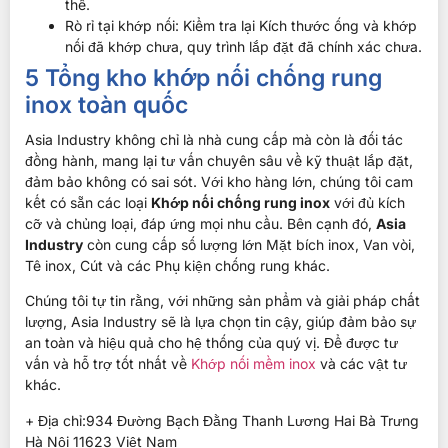
thế.
Rò rỉ tại khớp nối: Kiểm tra lại Kích thước ống và khớp
nối đã khớp chưa, quy trình lắp đặt đã chính xác chưa.
5 Tổng kho khớp nối chống rung
inox toàn quốc
Asia Industry không chỉ là nhà cung cấp mà còn là đối tác
đồng hành, mang lại tư vấn chuyên sâu về kỹ thuật lắp đặt,
đảm bảo không có sai sót. Với kho hàng lớn, chúng tôi cam
kết có sẵn các loại
Khớp nối chống rung inox
với đủ kích
cỡ và chủng loại, đáp ứng mọi nhu cầu. Bên cạnh đó,
Asia
Industry
còn cung cấp số lượng lớn Mặt bích inox, Van vòi,
Tê inox, Cút và các Phụ kiện chống rung khác.
Chúng tôi tự tin rằng, với những sản phẩm và giải pháp chất
lượng, Asia Industry sẽ là lựa chọn tin cậy, giúp đảm bảo sự
an toàn và hiệu quả cho hệ thống của quý vị. Để được tư
vấn và hỗ trợ tốt nhất về
Khớp nối mềm inox
và các vật tư
khác.
+ Địa chỉ:934 Đường Bạch Đằng Thanh Lương Hai Bà Trưng
Hà Nội 11623 Việt Nam