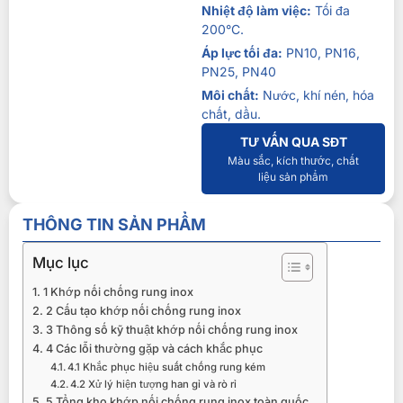
Nhiệt độ làm việc:
Tối đa
200°C.
Áp lực tối đa:
PN10, PN16,
PN25, PN40
Môi chất:
Nước, khí nén, hóa
chất, dầu.
TƯ VẤN QUA SĐT
Màu sắc, kích thước, chất
liệu sản phẩm
THÔNG TIN SẢN PHẨM
Mục lục
1 Khớp nối chống rung inox
2 Cấu tạo khớp nối chống rung inox
3 Thông số kỹ thuật khớp nối chống rung inox
4 Các lỗi thường gặp và cách khắc phục
4.1 Khắc phục hiệu suất chống rung kém
4.2 Xử lý hiện tượng han gỉ và rò rỉ
5 Tổng kho khớp nối chống rung inox toàn quốc