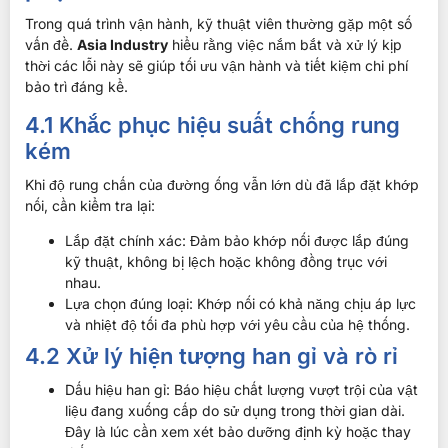
Trong quá trình vận hành, kỹ thuật viên thường gặp một số
vấn đề.
Asia Industry
hiểu rằng việc nắm bắt và xử lý kịp
thời các lỗi này sẽ giúp tối ưu vận hành và tiết kiệm chi phí
bảo trì đáng kể.
4.1 Khắc phục hiệu suất chống rung
kém
Khi độ rung chấn của đường ống vẫn lớn dù đã lắp đặt khớp
nối, cần kiểm tra lại:
Lắp đặt chính xác: Đảm bảo khớp nối được lắp đúng
kỹ thuật, không bị lệch hoặc không đồng trục với
nhau.
Lựa chọn đúng loại: Khớp nối có khả năng chịu áp lực
và nhiệt độ tối đa phù hợp với yêu cầu của hệ thống.
4.2 Xử lý hiện tượng han gỉ và rò rỉ
Dấu hiệu han gỉ: Báo hiệu chất lượng vượt trội của vật
liệu đang xuống cấp do sử dụng trong thời gian dài.
Đây là lúc cần xem xét bảo dưỡng định kỳ hoặc thay