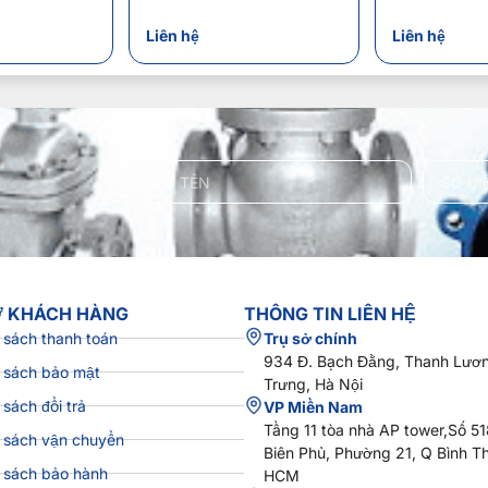
Liên hệ
Liên hệ
Ợ KHÁCH HÀNG
THÔNG TIN LIÊN HỆ
 sách thanh toán
Trụ sở chính
934 Đ. Bạch Đằng, Thanh Lươn
 sách bảo mật
Trưng, Hà Nội
 sách đổi trả
VP Miền Nam
Tầng 11 tòa nhà AP tower,Số 5
 sách vận chuyển
Biên Phủ, Phường 21, Q Bình T
 sách bảo hành
HCM