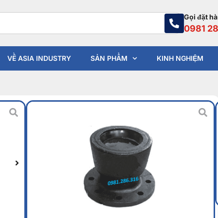
Gọi đặt h
0981 28
VỀ ASIA INDUSTRY
SẢN PHẨM
KINH NGHIỆM
Bù gang BE
Liên hệ
Vật liệu sản xuất: gang
Kích thước: DN40,DN50…DN600
Áp lực làm việc: PN10,PN16,PN25…
Nhiệt độ làm việc: khoảng 200ºC
Môi trường sử dụng: nước,xăng dầu,hóa chất…
Xuất xứ: Đài Loan,Trung Quốc,Hàn Quốc…
TƯ VẤN QUA SĐT