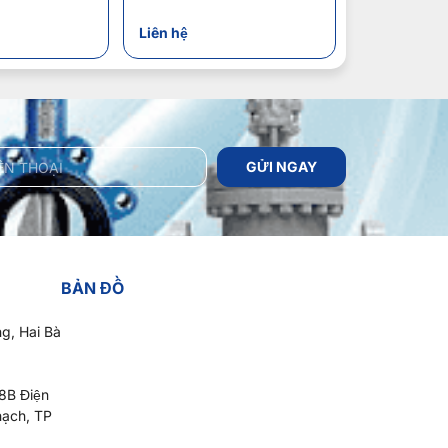
Liên hệ
GỬI NGAY
BẢN ĐỒ
g, Hai Bà
18B Điện
hạch, TP