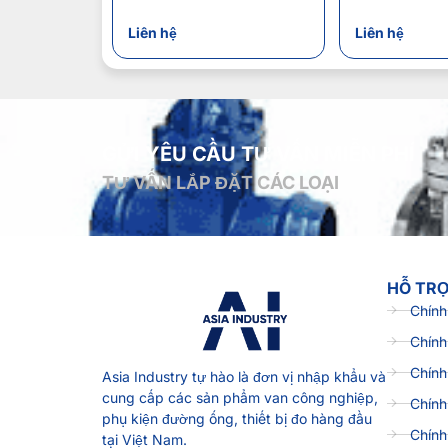
Liên hệ
Liên hệ
GỬI YÊU CẦU TƯ VẤN MIỄN PHÍ
TƯ VẤN LẮP ĐẶT CÁC LOẠI
HỖ TR
Chính
Chính
Chính
Asia Industry
tự hào là đơn vị nhập khẩu và
cung cấp các sản phẩm van công nghiệp,
Chính
phụ kiện đường ống, thiết bị đo hàng đầu
Chính
tại Việt Nam.