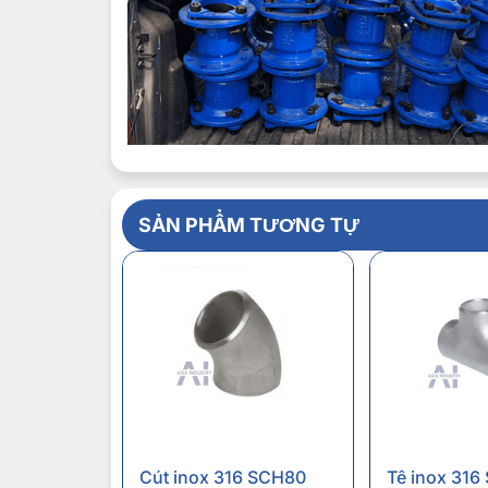
SẢN PHẨM TƯƠNG TỰ
Cút inox 316 SCH80
Tê inox 316