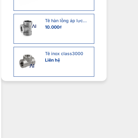
Tê hàn lồng áp lực
cao
10.000
₫
Tê inox class3000
Liên hệ