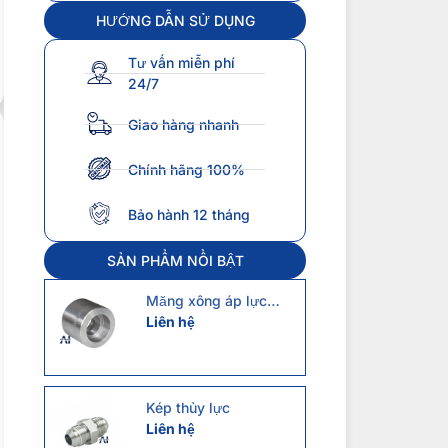
HƯỚNG DẪN SỬ DỤNG
Tư vấn miễn phí
24/7
Giao hàng nhanh
Chính hãng 100%
Bảo hành 12 tháng
SẢN PHẨM NỔI BẬT
Măng xông áp lực
class3000
Liên hệ
Kép thủy lực
Liên hệ