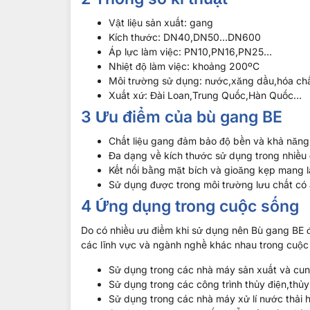
Vật liệu sản xuất: gang
Kích thước: DN40,DN50…DN600
Áp lực làm việc: PN10,PN16,PN25…
Nhiệt độ làm việc: khoảng 200ºC
Môi trường sử dụng: nước,xăng dầu,hóa ch
Xuất xứ: Đài Loan,Trung Quốc,Hàn Quốc…
3 Ưu điểm của b
ù gang BE
Chất liệu gang đảm bảo độ bền và khả năng
Đa dạng về kích thước sử dụng trong nhiều
Kết nối bằng mặt bích và gioăng kẹp mang lạ
Sử dụng được trong môi trường lưu chất có á
4 Ứng dụng trong cuộc sống
Do có nhiều ưu điểm khi sử dụng nên
Bù gang BE đ
các lĩnh vực và ngành nghề khác nhau trong cuộ
Sử dụng trong các nhà máy sản xuất và cu
Sử dụng trong các công trình thủy điện,thủ
Sử dụng trong các nhà máy xử lí nước thải h