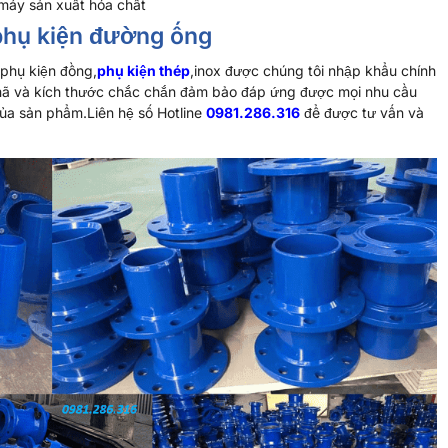
máy sản xuất hóa chất
 phụ kiện đường ống
phụ kiện đồng,
phụ kiện thép
,inox được chúng tôi nhập khẩu chính
mã và kích thước chắc chắn đảm bảo đáp ứng được mọi nhu cầu
ủa sản phẩm.Liên hệ số Hotline
0981.286.316
để được tư vấn và