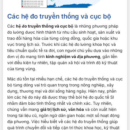
Các hệ đo truyền thống và cục bộ
Các
hệ đo truyền thống và cục bộ
là những phương pháp
đo lường được hình thành từ nhu cầu sinh hoạt, sản xuất và
trao đổi hàng hóa của từng cộng đồng, quốc gia hoặc khu
vực trong lịch sử. Trước khi các hệ đo lường khoa học và
tiêu chuẩn quốc tế ra đời, con người chủ yếu dựa vào những
đơn vị đo mang tính
kinh nghiệm và địa phương
, gắn liền
với điều kiện tự nhiên, tập quán xã hội và trình độ kỹ thuật
của từng vùng.
Mặc dù tồn tại nhiều hạn chế, các hệ đo truyền thống và cục
bộ từng đóng vai trò quan trọng trong nông nghiệp, xây
dựng, thương mại và đời sống hàng ngày. Hiện nay, phần
lớn các hệ đo này đã được thay thế bởi hệ đo quốc tế SI
nhằm đảm bảo tính thống nhất và chính xác. Tuy nhiên,
chúng vẫn mang
giá trị lịch sử, văn hóa
và còn xuất hiện
trong tài liệu cũ, ngôn ngữ dân gian hoặc một số hoạt động
địa phương. Việc hiểu biết về các hệ đo truyền thống giúp
quá trình chuyển đổi và tiếp cận tri thức khoa học, kỹ thuật