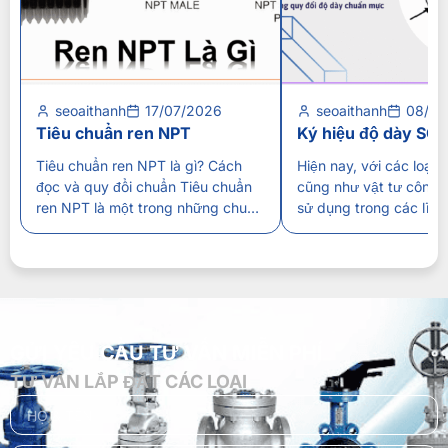
seoaithanh
17/07/2026
seoaithanh
08/07
Tiêu chuẩn ren NPT
Ký hiệu độ dày SC
Tiêu chuẩn ren NPT là gì? Cách
Hiện nay, với các loại
đọc và quy đổi chuẩn Tiêu chuẩn
cũng như vật tư công 
ren NPT là một trong những chuẩn
sử dụng trong các lĩn
kết nối ren được ứng dụng rộng rãi
nghiệp, dân dụng…Thì 
trong hệ thống đường ống công
dày SCH được xem là 
nghiệp, đặc biệt tại các thiết bị
thể hiện về độ dày, kh
nhập khẩu từ Hoa Kỳ. Việc hiểu rõ
áp suất. Vậy chúng đư
đặc điểm, cách đọc ký […]
và cách đo kích thước
GỬI YÊU CẦU TƯ VẤN MIỄN PHÍ
TƯ VẤN LẮP ĐẶT CÁC LOẠI