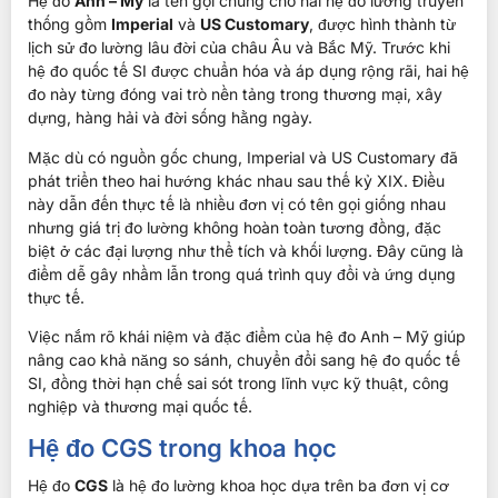
Hệ đo
Anh – Mỹ
là tên gọi chung cho hai hệ đo lường truyền
thống gồm
Imperial
và
US Customary
, được hình thành từ
lịch sử đo lường lâu đời của châu Âu và Bắc Mỹ. Trước khi
hệ đo quốc tế SI được chuẩn hóa và áp dụng rộng rãi, hai hệ
đo này từng đóng vai trò nền tảng trong thương mại, xây
dựng, hàng hải và đời sống hằng ngày.
Mặc dù có nguồn gốc chung, Imperial và US Customary đã
phát triển theo hai hướng khác nhau sau thế kỷ XIX. Điều
này dẫn đến thực tế là nhiều đơn vị có tên gọi giống nhau
nhưng giá trị đo lường không hoàn toàn tương đồng, đặc
biệt ở các đại lượng như thể tích và khối lượng. Đây cũng là
điểm dễ gây nhầm lẫn trong quá trình quy đổi và ứng dụng
thực tế.
Việc nắm rõ khái niệm và đặc điểm của hệ đo Anh – Mỹ giúp
nâng cao khả năng so sánh, chuyển đổi sang hệ đo quốc tế
SI, đồng thời hạn chế sai sót trong lĩnh vực kỹ thuật, công
nghiệp và thương mại quốc tế.
Hệ đo CGS trong khoa học
Hệ đo
CGS
là hệ đo lường khoa học dựa trên ba đơn vị cơ