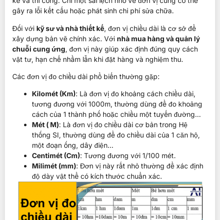
kế và thi công. Chỉ một sai lệch nhỏ về đơn vị cũng có thể
gây ra lỗi kết cấu hoặc phát sinh chi phí sửa chữa.
Đối với
kỹ sư và nhà thiết kế
, đơn vị chiều dài là cơ sở để
xây dựng bản vẽ chính xác. Với
nhà mua hàng và quản lý
chuỗi cung ứng
, đơn vị này giúp xác định đúng quy cách
vật tư, hạn chế nhầm lẫn khi đặt hàng và nghiệm thu.
Các đơn vị đo chiều dài phổ biến thường gặp:
Kilomét (Km)
: Là đơn vị đo khoảng cách chiều dài,
tương đương với 1000m, thường dùng để đo khoảng
cách của 1 thành phố hoặc chiều một tuyến đường…
Mét ( M)
: Là đơn vị đo chiều dài cơ bản trong Hệ
thống SI, thường dùng để đo chiều dài của 1 căn hộ,
một đoạn ống, dây điện…
Centimét (Cm)
: Tương đương với 1/100 mét.
Milimét (mm)
: Đơn vị này rất nhỏ thường để xác định
độ dày vật thể có kích thước chuẩn xác.