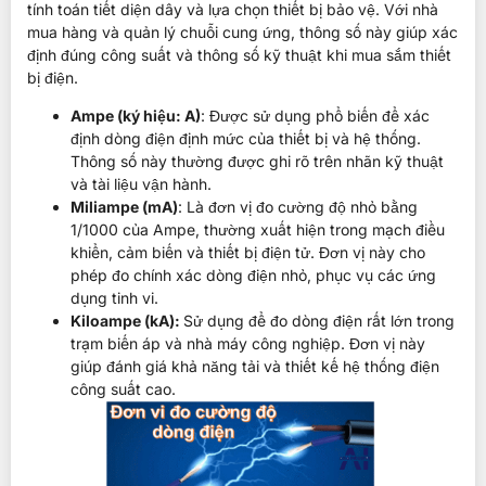
tính toán tiết diện dây và lựa chọn thiết bị bảo vệ. Với nhà
mua hàng và quản lý chuỗi cung ứng, thông số này giúp xác
định đúng công suất và thông số kỹ thuật khi mua sắm thiết
bị điện.
Ampe (ký hiệu: A)
: Được sử dụng phổ biến để xác
định dòng điện định mức của thiết bị và hệ thống.
Thông số này thường được ghi rõ trên nhãn kỹ thuật
và tài liệu vận hành.
Miliampe (mA)
: Là đơn vị đo cường độ nhỏ bằng
1/1000 của Ampe, thường xuất hiện trong mạch điều
khiển, cảm biến và thiết bị điện tử. Đơn vị này cho
phép đo chính xác dòng điện nhỏ, phục vụ các ứng
dụng tinh vi.
Kiloampe (kA):
Sử dụng để đo dòng điện rất lớn trong
trạm biến áp và nhà máy công nghiệp. Đơn vị này
giúp đánh giá khả năng tải và thiết kế hệ thống điện
công suất cao.