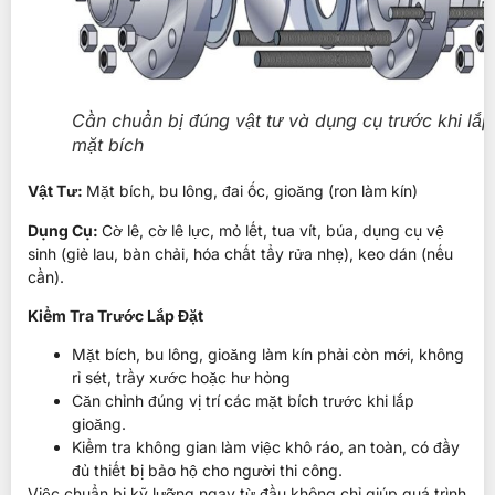
Cần chuẩn bị đúng vật tư và dụng cụ trước khi lắp
mặt bích
Vật Tư:
Mặt bích, bu lông, đai ốc, gioăng (ron làm kín)
Dụng Cụ:
Cờ lê, cờ lê lực, mỏ lết, tua vít, búa, dụng cụ vệ
sinh
(giẻ lau, bàn chải, hóa chất tẩy rửa nhẹ), k
eo dán (nếu
cần).
Kiểm Tra Trước Lắp Đặt
Mặt bích, bu lông, gioăng làm kín phải còn mới, không
rỉ sét, trầy xước hoặc hư hỏng
Căn chỉnh đúng vị trí các mặt bích trước khi lắp
gioăng.
Kiểm tra không gian làm việc khô ráo, an toàn, có đầy
đủ thiết bị bảo hộ cho người thi công.
Việc chuẩn bị kỹ lưỡng ngay từ đầu không chỉ giúp quá trình