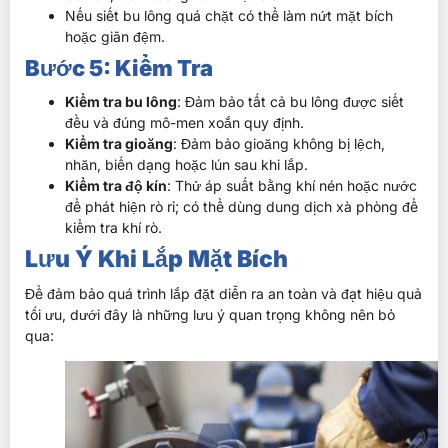
Nếu siết bu lông quá chặt có thể làm nứt mặt bích
hoặc giãn đệm.
Bước 5: Kiểm Tra
Kiểm tra bu lông
: Đảm bảo tất cả bu lông được siết
đều và đúng mô-men xoắn quy định.
Kiểm tra gioăng
: Đảm bảo gioăng không bị lệch,
nhăn, biến dạng hoặc lún sau khi lắp.
Kiểm tra độ kín
: Thử áp suất bằng khí nén hoặc nước
để phát hiện rò rỉ; có thể dùng dung dịch xà phòng để
kiểm tra khí rò.
Lưu Ý Khi Lắp Mặt Bích
Để đảm bảo quá trình lắp đặt diễn ra an toàn và đạt hiệu quả
tối ưu, dưới đây là những lưu ý quan trọng không nên bỏ
qua: