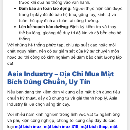
trước khi đưa hệ thống vào vận hành.
Đảm bảo an toàn lao động:
Người thực hiện cần được
trang bị đầy đủ đồ bảo hộ (mũ, găng tay, kính…) và
tuân thủ quy định an toàn tại công trường.
Lên kế hoạch bảo dưỡng
: Định kỳ kiểm tra và thay
thế bu lông, gioăng để duy trì độ kín và độ bền cho hệ
thống.
Với những hệ thống phức tạp, chịu áp suất cao hoặc môi
chất nguy hiểm, nên có sự giám sát của kỹ sư chuyên môn
hoặc đội thi công có kinh nghiệm để đảm bảo chất lượng lắp
đặt.
Asia Industry – Địa Chỉ Mua Mặt
Bích Đúng Chuẩn, Uy Tín
Nếu bạn đang tìm kiếm đơn vị cung cấp mặt bích đúng tiêu
chuẩn kỹ thuật, đầy đủ chứng từ và giá thành hợp lý, Asia
Industry là lựa chọn đáng tin cậy.
Với nhiều năm kinh nghiệm trong lĩnh vực vật tư ngành ống
và phụ kiện công nghiệp, chúng tôi cung cấp đầy đủ
các
loại
mặt bích inox
,
mặt bích inox 316
,
mặt bích thép
,
mặt