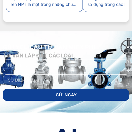
ren NPT là một trong những chuẩn
sử dụng trong các lĩn
kết nối ren được ứng dụng rộng rãi
nghiệp, dân dụng…Thì 
trong hệ thống đường ống công
dày SCH được xem là 
nghiệp, đặc biệt tại các thiết bị
thể hiện về độ dày, kh
nhập khẩu từ Hoa Kỳ. Việc hiểu rõ
áp suất. Vậy chúng đư
đặc điểm, cách đọc ký […]
và cách đo kích thước
GỬI YÊU CẦU TƯ VẤN MIỄN PHÍ
TƯ VẤN LẮP ĐẶT CÁC LOẠI
GỬI NGAY