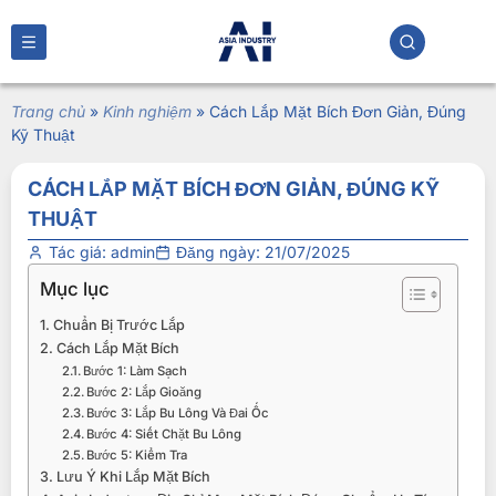
Trang chủ
»
Kinh nghiệm
»
Cách Lắp Mặt Bích Đơn Giản, Đúng
Kỹ Thuật
CÁCH LẮP MẶT BÍCH ĐƠN GIẢN, ĐÚNG KỸ
THUẬT
Tác giá:
admin
Đăng ngày:
21/07/2025
Mục lục
Chuẩn Bị Trước Lắp
Cách Lắp Mặt Bích
Bước 1: Làm Sạch
Bước 2: Lắp Gioăng
Bước 3: Lắp Bu Lông Và Đai Ốc
Bước 4: Siết Chặt Bu Lông
Bước 5: Kiểm Tra
Lưu Ý Khi Lắp Mặt Bích