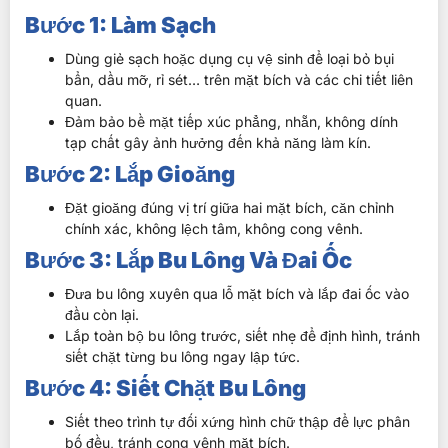
Bước 1: Làm Sạch
Dùng giẻ sạch hoặc dụng cụ vệ sinh để loại bỏ bụi
bẩn, dầu mỡ, rỉ sét… trên mặt bích và các chi tiết liên
quan.
Đảm bảo bề mặt tiếp xúc phẳng, nhẵn, không dính
tạp chất gây ảnh hưởng đến khả năng làm kín.
Bước 2: Lắp Gioăng
Đặt gioăng đúng vị trí giữa hai mặt bích, căn chỉnh
chính xác, không lệch tâm, không cong vênh.
Bước 3: Lắp Bu Lông Và Đai Ốc
Đưa bu lông xuyên qua lỗ mặt bích và lắp đai ốc vào
đầu còn lại.
Lắp toàn bộ bu lông trước, siết nhẹ để định hình, tránh
siết chặt từng bu lông ngay lập tức.
Bước 4: Siết Chặt Bu Lông
Siết theo trình tự đối xứng hình chữ thập để lực phân
bố đều, tránh cong vênh mặt bích.