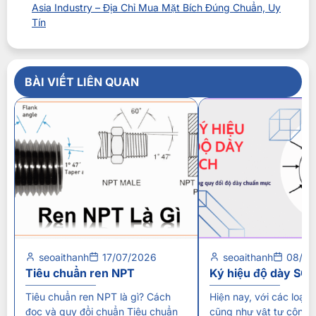
Asia Industry – Địa Chỉ Mua Mặt Bích Đúng Chuẩn, Uy
Tín
BÀI VIẾT LIÊN QUAN
seoaithanh
17/07/2026
seoaithanh
08/07
Tiêu chuẩn ren NPT
Ký hiệu độ dày SC
Tiêu chuẩn ren NPT là gì? Cách
Hiện nay, với các loại
đọc và quy đổi chuẩn Tiêu chuẩn
cũng như vật tư công 