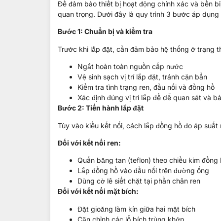
Để đảm bảo thiết bị hoạt động chính xác và bền bỉ
quan trọng. Dưới đây là quy trình 3 bước áp dụng
Bước 1: Chuẩn bị và kiểm tra
Trước khi lắp đặt, cần đảm bảo hệ thống ở trạng t
Ngắt hoàn toàn nguồn cấp nước
Vệ sinh sạch vị trí lắp đặt, tránh cặn bẩn
Kiểm tra tình trạng ren, đầu nối và đồng hồ
Xác định đúng vị trí lắp để dễ quan sát và bả
Bước 2: Tiến hành lắp đặt
Tùy vào kiểu kết nối, cách lắp đồng hồ đo áp suất
Đối với kết nối ren:
Quấn băng tan (teflon) theo chiều kim đồng
Lắp đồng hồ vào đầu nối trên đường ống
Dùng cờ lê siết chặt tại phần chân ren
Đối với kết nối mặt bích:
Đặt gioăng làm kín giữa hai mặt bích
Căn chỉnh các lỗ bích trùng khớp