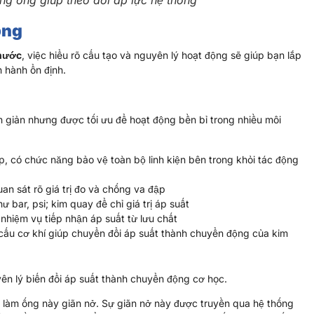
động
 nước
, việc hiểu rõ cấu tạo và nguyên lý hoạt động sẽ giúp bạn lắp
n hành ổn định.
n giản nhưng được tối ưu để hoạt động bền bỉ trong nhiều môi
, có chức năng bảo vệ toàn bộ linh kiện bên trong khỏi tác động
an sát rõ giá trị đo và chống va đập
ư bar, psi; kim quay để chỉ giá trị áp suất
nhiệm vụ tiếp nhận áp suất từ lưu chất
cấu cơ khí giúp chuyển đổi áp suất thành chuyển động của kim
n lý biến đổi áp suất thành chuyển động cơ học.
ẽ làm ống này giãn nở. Sự giãn nở này được truyền qua hệ thống