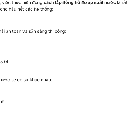
, việc thực hiện đúng
cách lắp đồng hồ đo áp suất nước
là rất
 cho hầu hết các hệ thống:
hái an toàn và sẵn sàng thi công:
o trì
 nước sẽ có sự khác nhau:
 hồ