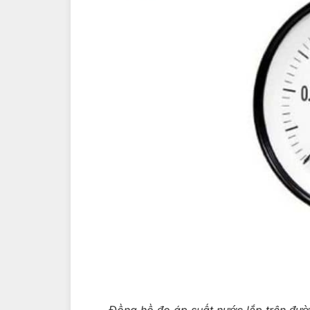
Đồng hồ đo áp suất nước lắp trên đườ