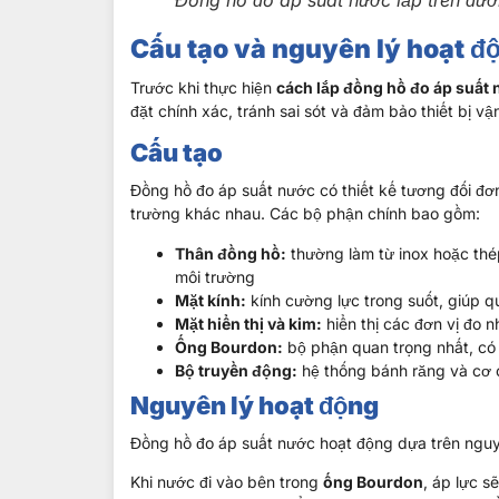
Cấu tạo và nguyên lý hoạt 
Trước khi thực hiện
cách lắp đồng hồ đo áp suất
đặt chính xác, tránh sai sót và đảm bảo thiết bị vậ
Cấu tạo
Đồng hồ đo áp suất nước có thiết kế tương đối đơ
trường khác nhau. Các bộ phận chính bao gồm:
Thân đồng hồ:
thường làm từ inox hoặc thép
môi trường
Mặt kính:
kính cường lực trong suốt, giúp qu
Mặt hiển thị và kim:
hiển thị các đơn vị đo nh
Ống Bourdon:
bộ phận quan trọng nhất, có 
Bộ truyền động:
hệ thống bánh răng và cơ 
Nguyên lý hoạt động
Đồng hồ đo áp suất nước hoạt động dựa trên nguyê
Khi nước đi vào bên trong
ống Bourdon
, áp lực s