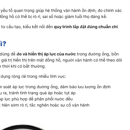
yếu tố quan trọng giúp hệ thống vận hành ổn định, đo chính xác
ồng hồ có thể bị rò rỉ, sai số hoặc giảm tuổi thọ đáng kể.
 từ cấu tạo, kiểu kết nối đến
quy trình lắp đặt đúng chuẩn chỉ
ì?
g dùng để
đo và hiển thị áp lực của nước
trong đường ống, bồn
á trị hiển thị trên mặt đồng hồ, người vận hành có thể theo dõi
 thời khi có bất thường.
ụng rộng rãi trong nhiều lĩnh vực:
m soát áp lực trong đường ống, đảm bảo lưu lượng ổn định
 ra, tránh tình trạng quá áp hoặc tụt áp
p lực phù hợp để phân phối nước đều
 hiện sớm rò rỉ, tắc nghẽn hoặc sự cố vận hành