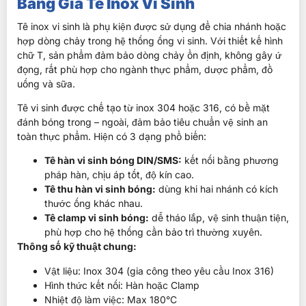
Bảng Giá Tê Inox Vi Sinh
Tê inox vi sinh là phụ kiện được sử dụng để chia nhánh hoặc
hợp dòng chảy trong hệ thống ống vi sinh. Với thiết kế hình
chữ T, sản phẩm đảm bảo dòng chảy ổn định, không gây ứ
đọng, rất phù hợp cho ngành thực phẩm, dược phẩm, đồ
uống và sữa.
Tê vi sinh được chế tạo từ inox 304 hoặc 316, có bề mặt
đánh bóng trong – ngoài, đảm bảo tiêu chuẩn vệ sinh an
toàn thực phẩm. Hiện có 3 dạng phổ biến:
Tê hàn vi sinh bóng DIN/SMS:
kết nối bằng phương
pháp hàn, chịu áp tốt, độ kín cao.
Tê thu hàn vi sinh bóng:
dùng khi hai nhánh có kích
thước ống khác nhau.
Tê clamp vi sinh bóng:
dễ tháo lắp, vệ sinh thuận tiện,
phù hợp cho hệ thống cần bảo trì thường xuyên.
Thông số kỹ thuật chung:
Vật liệu: Inox 304 (gia công theo yêu cầu Inox 316)
Hình thức kết nối: Hàn hoặc Clamp
Nhiệt độ làm việc: Max 180°C