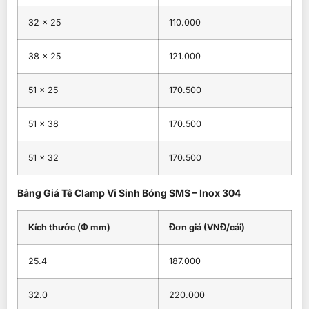
32 × 25
110.000
38 × 25
121.000
51 × 25
170.500
51 × 38
170.500
51 × 32
170.500
Bảng Giá Tê Clamp Vi Sinh Bóng SMS – Inox 304
Kích thước (Φ mm)
Đơn giá (VNĐ/cái)
25.4
187.000
32.0
220.000