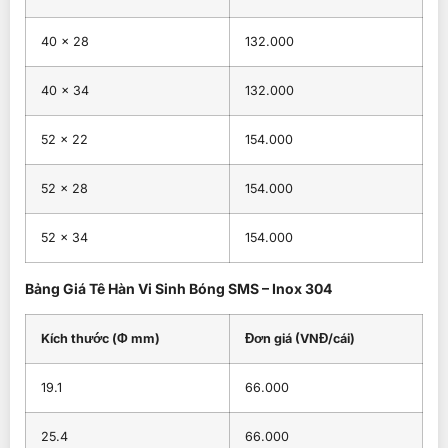
40 × 28
132.000
40 × 34
132.000
52 × 22
154.000
52 × 28
154.000
52 × 34
154.000
Bảng Giá Tê Hàn Vi Sinh Bóng SMS – Inox 304
Kích thước (Φ mm)
Đơn giá (VNĐ/cái)
19.1
66.000
25.4
66.000