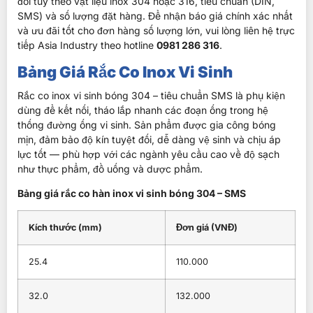
đổi tùy theo vật liệu inox 304 hoặc 316, tiêu chuẩn (DIN,
SMS) và số lượng đặt hàng. Để nhận báo giá chính xác nhất
và ưu đãi tốt cho đơn hàng số lượng lớn, vui lòng liên hệ trực
tiếp Asia Industry theo hotline
0981 286 316
.
Bảng Giá Rắc Co Inox Vi Sinh
Rắc co inox vi sinh bóng 304 – tiêu chuẩn SMS
là phụ kiện
dùng để kết nối, tháo lắp nhanh các đoạn ống trong hệ
thống đường ống vi sinh. Sản phẩm được gia công bóng
mịn, đảm bảo độ kín tuyệt đối, dễ dàng vệ sinh và chịu áp
lực tốt — phù hợp với các ngành yêu cầu cao về độ sạch
như thực phẩm, đồ uống và dược phẩm.
Bảng giá rắc co hàn inox vi sinh bóng 304 – SMS
Kích thước (mm)
Đơn giá (VNĐ)
25.4
110.000
32.0
132.000