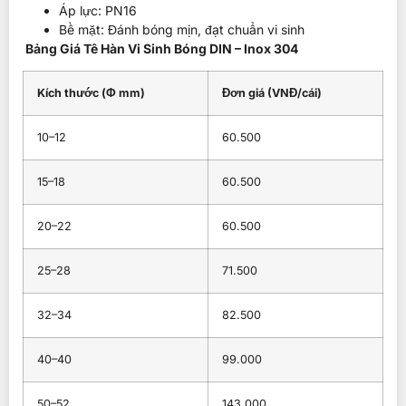
Áp lực: PN16
Bề mặt: Đánh bóng mịn, đạt chuẩn vi sinh
Bảng Giá Tê Hàn Vi Sinh Bóng DIN – Inox 304
Kích thước (Φ mm)
Đơn giá (VNĐ/cái)
10–12
60.500
15–18
60.500
20–22
60.500
25–28
71.500
32–34
82.500
40–40
99.000
50–52
143.000