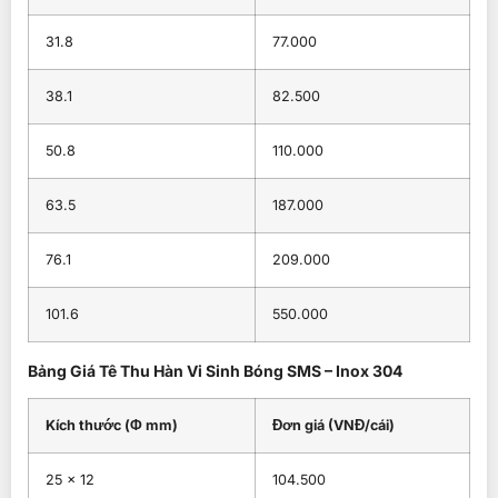
31.8
77.000
38.1
82.500
50.8
110.000
63.5
187.000
76.1
209.000
101.6
550.000
Bảng Giá Tê Thu Hàn Vi Sinh Bóng SMS – Inox 304
Kích thước (Φ mm)
Đơn giá (VNĐ/cái)
25 × 12
104.500