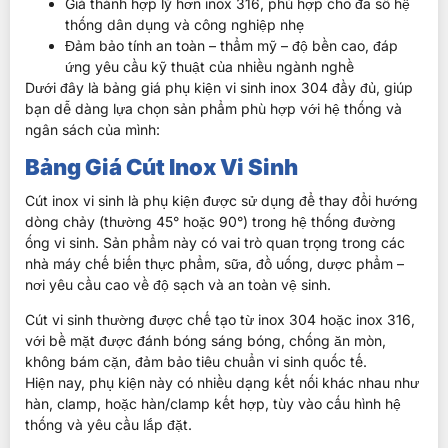
Giá thành hợp lý hơn inox 316, phù hợp cho đa số hệ
thống dân dụng và công nghiệp nhẹ
Đảm bảo tính an toàn – thẩm mỹ – độ bền cao, đáp
ứng yêu cầu kỹ thuật của nhiều ngành nghề
Dưới đây là bảng giá phụ kiện vi sinh inox 304 đầy đủ, giúp
bạn dễ dàng lựa chọn sản phẩm phù hợp với hệ thống và
ngân sách của mình:
Bảng Giá Cút Inox Vi Sinh
Cút inox vi sinh là phụ kiện được sử dụng để thay đổi hướng
dòng chảy (thường 45° hoặc 90°) trong hệ thống đường
ống vi sinh. Sản phẩm này có vai trò quan trọng trong các
nhà máy chế biến thực phẩm, sữa, đồ uống, dược phẩm –
nơi yêu cầu cao về độ sạch và an toàn vệ sinh.
Cút vi sinh thường được chế tạo từ inox 304 hoặc inox 316,
với bề mặt được đánh bóng sáng bóng, chống ăn mòn,
không bám cặn, đảm bảo tiêu chuẩn vi sinh quốc tế.
Hiện nay, phụ kiện này có nhiều dạng kết nối khác nhau như
hàn, clamp, hoặc hàn/clamp kết hợp, tùy vào cấu hình hệ
thống và yêu cầu lắp đặt.