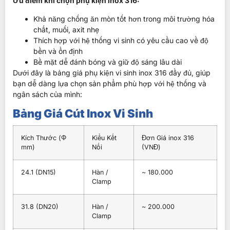
Ưu điểm khi chọn phụ kiện inox 316:
Khả năng chống ăn mòn tốt hơn trong môi trường hóa
chất, muối, axit nhẹ
Thích hợp với hệ thống vi sinh có yêu cầu cao về độ
bền và ổn định
Bề mặt dễ đánh bóng và giữ độ sáng lâu dài
Dưới đây là bảng giá phụ kiện vi sinh inox 316 đầy đủ, giúp
bạn dễ dàng lựa chọn sản phẩm phù hợp với hệ thống và
ngân sách của mình:
Bảng Giá Cút Inox Vi Sinh
Kích Thước (Φ
Kiểu Kết
Đơn Giá inox 316
mm)
Nối
(VNĐ)
24.1 (DN15)
Hàn /
~ 180.000
Clamp
31.8 (DN20)
Hàn /
~ 200.000
Clamp