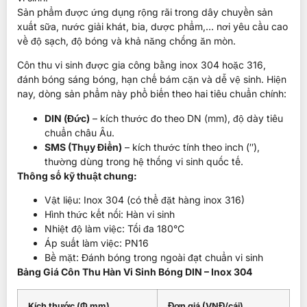
Sản phẩm được ứng dụng rộng rãi trong
dây chuyền sản
xuất sữa, nước giải khát, bia, dược phẩm
,… nơi yêu cầu cao
về
độ sạch, độ bóng và khả năng chống ăn mòn
.
Côn thu vi sinh được gia công bằng
inox 304 hoặc 316
,
đánh bóng sáng bóng
, hạn chế bám cặn và dễ vệ sinh. Hiện
nay, dòng sản phẩm này phổ biến theo
hai tiêu chuẩn chính
:
DIN (Đức)
– kích thước đo theo DN (mm), độ dày tiêu
chuẩn châu Âu.
SMS (Thụy Điển)
– kích thước tính theo inch (″),
thường dùng trong hệ thống vi sinh quốc tế.
Thông số kỹ thuật chung:
Vật liệu: Inox 304 (có thể đặt hàng inox 316)
Hình thức kết nối: Hàn vi sinh
Nhiệt độ làm việc: Tối đa 180°C
Áp suất làm việc: PN16
Bề mặt: Đánh bóng trong ngoài đạt chuẩn vi sinh
Bảng Giá Côn Thu Hàn Vi Sinh Bóng DIN – Inox 304
Kích thước (Φ mm)
Đơn giá (VNĐ/cái)