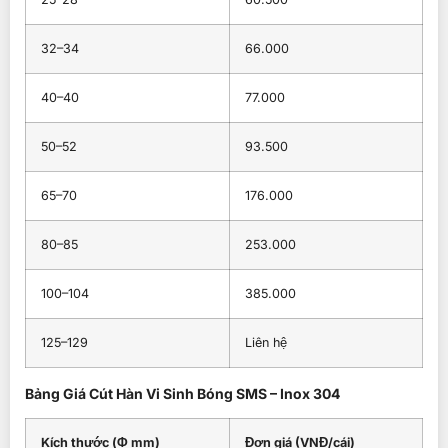
32–34
66.000
40–40
77.000
50–52
93.500
65–70
176.000
80–85
253.000
100–104
385.000
125–129
Liên hệ
Bảng Giá Cút Hàn Vi Sinh Bóng SMS – Inox 304
Kích thước (Φ mm)
Đơn giá (VNĐ/cái)